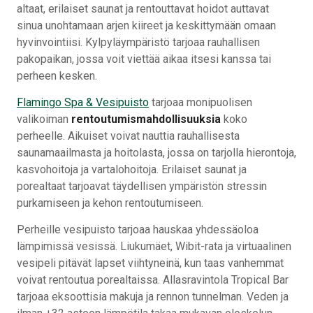
altaat, erilaiset saunat ja rentouttavat hoidot auttavat
sinua unohtamaan arjen kiireet ja keskittymään omaan
hyvinvointiisi. Kylpyläympäristö tarjoaa rauhallisen
pakopaikan, jossa voit viettää aikaa itsesi kanssa tai
perheen kesken.
Flamingo Spa & Vesipuisto
tarjoaa monipuolisen
valikoiman
rentoutumismahdollisuuksia
koko
perheelle. Aikuiset voivat nauttia rauhallisesta
saunamaailmasta ja hoitolasta, jossa on tarjolla hierontoja,
kasvohoitoja ja vartalohoitoja. Erilaiset saunat ja
porealtaat tarjoavat täydellisen ympäristön stressin
purkamiseen ja kehon rentoutumiseen.
Perheille vesipuisto tarjoaa hauskaa yhdessäoloa
lämpimissä vesissä. Liukumäet, Wibit-rata ja virtuaalinen
vesipeli pitävät lapset viihtyneinä, kun taas vanhemmat
voivat rentoutua porealtaissa. Allasravintola Tropical Bar
tarjoaa eksoottisia makuja ja rennon tunnelman. Veden ja