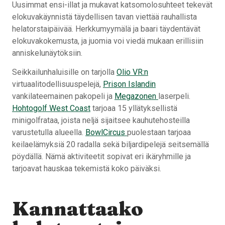
Uusimmat ensi-illat ja mukavat katsomolosuhteet tekevät
elokuvakäynnistä täydellisen tavan viettää rauhallista
helatorstaipäivää. Herkkumyymälä ja baari täydentävät
elokuvakokemusta, ja juomia voi viedä mukaan erillisiin
anniskelunäytöksiin.
Seikkailunhaluisille on tarjolla
Olio VR:n
virtuaalitodellisuuspelejä,
Prison Islandin
vankilateemainen pakopeli ja
Megazonen
laserpeli.
Hohtogolf West Coast
tarjoaa 15 yllätyksellistä
minigolfrataa, joista neljä sijaitsee kauhutehosteilla
varustetulla alueella.
BowlCircus
puolestaan tarjoaa
keilaelämyksiä 20 radalla sekä biljardipelejä seitsemällä
pöydällä. Nämä aktiviteetit sopivat eri ikäryhmille ja
tarjoavat hauskaa tekemistä koko päiväksi.
Kannattaako