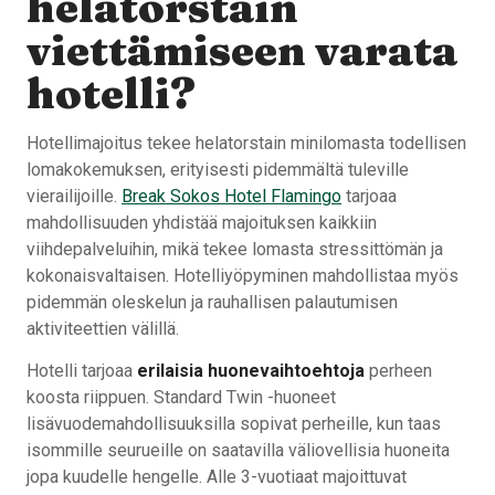
helatorstain
viettämiseen varata
hotelli?
Hotellimajoitus tekee helatorstain minilomasta todellisen
lomakokemuksen, erityisesti pidemmältä tuleville
vierailijoille.
Break Sokos Hotel Flamingo
tarjoaa
mahdollisuuden yhdistää majoituksen kaikkiin
viihdepalveluihin, mikä tekee lomasta stressittömän ja
kokonaisvaltaisen. Hotelliyöpyminen mahdollistaa myös
pidemmän oleskelun ja rauhallisen palautumisen
aktiviteettien välillä.
Hotelli tarjoaa
erilaisia huonevaihtoehtoja
perheen
koosta riippuen. Standard Twin -huoneet
lisävuodemahdollisuuksilla sopivat perheille, kun taas
isommille seurueille on saatavilla väliovellisia huoneita
jopa kuudelle hengelle. Alle 3-vuotiaat majoittuvat