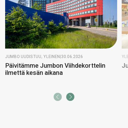
JUMBO UUDISTUU, YLEINEN
|
30.06.2026
YL
Päivitämme Jumbon Viihdekorttelin
Ju
ilmettä kesän aikana