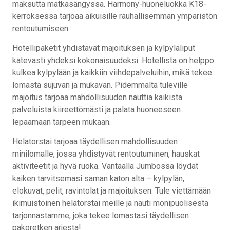
maksutta matkasängyssä. Harmony-huoneluokka K18-
kerroksessa tarjoaa aikuisille rauhallisemman ympäristön
rentoutumiseen.
Hotellipaketit yhdistävät majoituksen ja kylpyläliput
kätevästi yhdeksi kokonaisuudeksi. Hotellista on helppo
kulkea kylpylään ja kaikkiin viihdepalveluihin, mikä tekee
lomasta sujuvan ja mukavan. Pidemmältä tuleville
majoitus tarjoaa mahdollisuuden nauttia kaikista
palveluista kiireettömästi ja palata huoneeseen
lepäämään tarpeen mukaan.
Helatorstai tarjoaa täydellisen mahdollisuuden
minilomalle, jossa yhdistyvät rentoutuminen, hauskat
aktiviteetit ja hyvä ruoka. Vantaalla Jumbossa löydät
kaiken tarvitsemasi saman katon alta – kylpylän,
elokuvat, pelit, ravintolat ja majoituksen. Tule viettämään
ikimuistoinen helatorstai meille ja nauti monipuolisesta
tarjonnastamme, joka tekee lomastasi täydellisen
pakoretken arjesta!