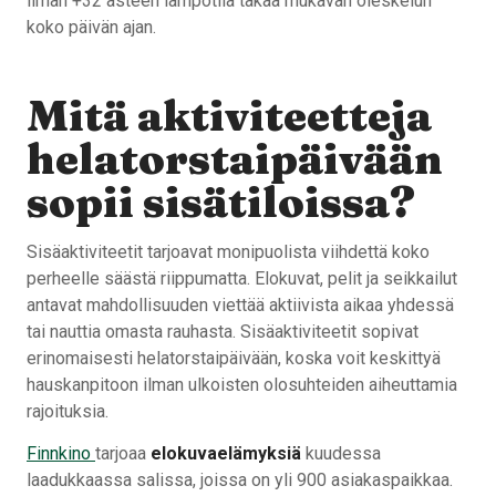
ilman +32 asteen lämpötila takaa mukavan oleskelun
koko päivän ajan.
Mitä aktiviteetteja
helatorstaipäivään
sopii sisätiloissa?
Sisäaktiviteetit tarjoavat monipuolista viihdettä koko
perheelle säästä riippumatta. Elokuvat, pelit ja seikkailut
antavat mahdollisuuden viettää aktiivista aikaa yhdessä
tai nauttia omasta rauhasta. Sisäaktiviteetit sopivat
erinomaisesti helatorstaipäivään, koska voit keskittyä
hauskanpitoon ilman ulkoisten olosuhteiden aiheuttamia
rajoituksia.
Finnkino
tarjoaa
elokuvaelämyksiä
kuudessa
laadukkaassa salissa, joissa on yli 900 asiakaspaikkaa.