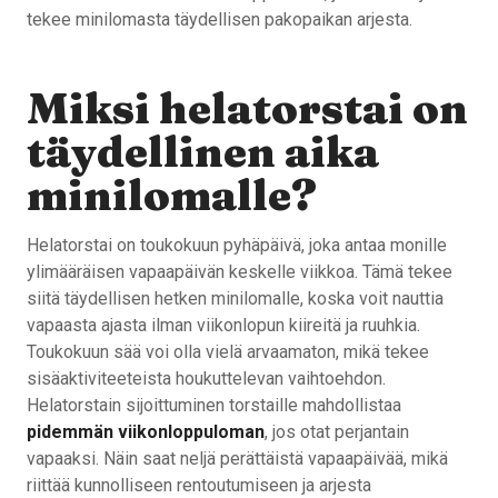
tekee minilomasta täydellisen pakopaikan arjesta.
Miksi helatorstai on
täydellinen aika
minilomalle?
Helatorstai on toukokuun pyhäpäivä, joka antaa monille
ylimääräisen vapaapäivän keskelle viikkoa. Tämä tekee
siitä täydellisen hetken minilomalle, koska voit nauttia
vapaasta ajasta ilman viikonlopun kiireitä ja ruuhkia.
Toukokuun sää voi olla vielä arvaamaton, mikä tekee
sisäaktiviteeteista houkuttelevan vaihtoehdon.
Helatorstain sijoittuminen torstaille mahdollistaa
pidemmän viikonloppuloman
, jos otat perjantain
vapaaksi. Näin saat neljä perättäistä vapaapäivää, mikä
riittää kunnolliseen rentoutumiseen ja arjesta