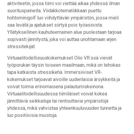
aktiviteetin, jossa tiimi voi viettää aikaa yhdessä ilman
suorituspaineita. Viidakkotematiikkaan puettu
hohtominigolf luo viihdyttävän ympäristön, jossa mieli
saa levätä ja ajatukset siirtyä pois työasioista.
Yllätyksellinen kauhuteemainen alue puolestaan tarjoaa
sopivasti jännitystä, joka voi auttaa unohtamaan arjen
stressitekijät.
Virtuaalitodellisuuskokemukset Olio VR:ssä vievät
työporukan täysin toiseen maailmaan, mikä on tehokas
tapa katkaista stressikehä. Immersiiviset VR-
kokemukset tarjoavat aivoille uudenlaisia ärsykkeitä ja
voivat toimia erinomaisena palautumiskeinona.
Virtuaalitodellisuudessa tiimiläiset voivat kokea
jännittäviä seikkailuja tai rentouttavia ympäristöjä
yhdessä, mikä vahvistaa yhteenkuuluvuuden tunnetta ja
luo positiivisia muistoja.