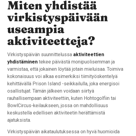
Miten yhdistää
virkistyspäivään
useampia
aktiviteetteja?
Virkistyspäivän suunnittelussa
aktiviteettien
yhdistäminen
tekee päivästä monipuolisemman ja
varmistaa, että jokainen löytää jotain mieluisaa. Toimiva
kokonaisuus voi alkaa esimerkiksi tiimityöskentelyä
kehittävällä Prison Island -seikkailulla, joka energisoi
osallistujat. Tämän jälkeen voidaan siirtyä
rauhallisempaan aktiviteettiin, kuten Hohtogolfiin tai
BowlCircus-keilaukseen, jossa on mahdollisuus
keskustella edellisen aktiviteetin herättämistä
ajatuksista.
Virkistyspäivän aikataulutuksessa on hyvä huomioida