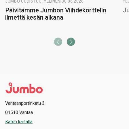
JUMBO UUDISTUU, YLEINEN
|
30.06.2026
YL
Päivitämme Jumbon Viihdekorttelin
Ju
ilmettä kesän aikana
Vantaanportinkatu 3
01510 Vantaa
Katso kartalla