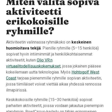
Miten valita sopiva
aktiviteetti
erikokoisille
ryhmille?
Aktiviteetin valinnassa ryhmäkoko on
keskeinen
huomioitava tekijä
. Pienille ryhmille (5–15 henkilöä)
sopivat hyvin intiimimmät ja henkilökohtaisemmat
aktiviteetit, kuten
Olio VR:n
virtuaalitodellisuuskokemukset
, jossa jokainen pääsee
kokeilemaan uutta teknologiaa. Myös
Hohtogolf West
Coast
tarjoaa pienemmille ryhmille sopivan aktiviteetin,
jossa tiimiläiset voivat viettää aikaa yhdessä rennossa
ilmapiirissä.
Keskikokoisille ryhmille (15–30 henkilöä) sopivat
parhaiten aktiviteetit, joissa voidaan jakautua pienempiin
alaryhmiin. BowlCircus-keilailu on tähän erinomainen