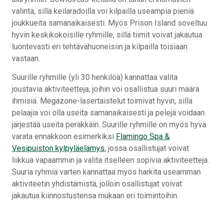
valinta, sillä keilaradoilla voi kilpailla useampia pieniä
joukkueita samanaikaisesti. Myös Prison Island soveltuu
hyvin keskikokoisille ryhmille, sillä tiimit voivat jakautua
luontevasti eri tehtävähuoneisiin ja kilpailla toisiaan
vastaan.
Suurille ryhmille (yli 30 henkilöä) kannattaa valita
joustavia aktiviteetteja, joihin voi osallistua suuri määrä
ihmisiä. Megazone-lasertaistelut toimivat hyvin, sillä
pelaajia voi olla useita samanaikaisesti ja pelejä voidaan
järjestää useita peräkkäin. Suurille ryhmille on myös hyvä
varata ennakkoon esimerkiksi
Flamingo Spa &
Vesipuiston kylpyläelämys
, jossa osallistujat voivat
liikkua vapaammin ja valita itselleen sopivia aktiviteetteja.
Suuria ryhmiä varten kannattaa myös harkita useamman
aktiviteetin yhdistämistä, jolloin osallistujat voivat
jakautua kiinnostustensa mukaan eri toimintoihin.