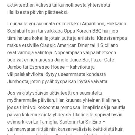
aktiviteettien välissä tai kunnollisesta yhteisestä
illallisesta päivän päätteeksi.
Lounaalle voi suunnata esimerkiksi Amarilloon, Hokkaido
Sushibuffetiin tai vaikkapa Oppa Korean BBQ:hun, jos
tiimi haluaa kokeilla jotain uutta ja erilaista. Klassisempaa
makua etsiville Classic American Diner tai Il Siciliano
ovat varmoja valintoja. Nopeampaan välipalahetkeen
sopivat erinomaisesti Jungle Juice Bar, Fazer Cafe
Jumbo tai Espresso House – kahviloita ja
välipalakahviloita löytyy useammasta kohdasta
Jumbosta, joten pysähdyspaikan löytää vaivatta.
Jos virkistyspäivän aktiviteetti on suunniteltu
myöhemmälle päivään, illan kruunaa yhteinen illallinen,
jossa tiimi voi kokoontua rennossa ilmapiirissä ja nauttia
päivän kokemuksista yhdessä. Illalliselle sopivat hyvin
esimerkiksi La Famiglia, Santorini tai Sir Eino –
valinnanvaraa riittää niin kansainvälisistä keittiöistä kuin