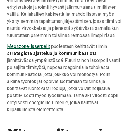
erinomaisesti erilaisille ryhmille, sillä se ei vaadi
erityistaitoja ja toimii hyvänä jäänmurtajana tiimiläisten
välillä. Keilahallien kabinettitilat mahdollistavat myös
yksityisemmän tapahtuman järjestämisen, jossa tiimi voi
nauttia virvokkeista ja pienestä syötävästä samalla kun
tutustutaan paremmin toisiinsa rennossa ilmapiirissä.
Megazone-laserpelit
puolestaan kehittävät tiimin
strategista ajattelua ja kommunikaatiota
jännittävässä ympäristössä. Futuristinen laserpeli vaatii
pelaajilta tiimityötä, nopeaa reagointia ja tehokasta
kommunikaatiota, jotta joukkue voi menestyä. Pelin
aikana työntekijät oppivat luottamaan toisiinsa ja
kehittävät luontevasti rooleja, jotka voivat heijastua
positiivisesti myös työelämään. Tämä aktiviteetti sopii
erityisesti energisille tiimeille, jotka nauttivat
kilpailullisista elementeistä.