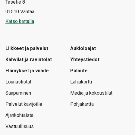
Tasetie 8
01510 Vantaa
Katso kartalla
Liikkeet ja palvelut
Aukioloajat
Kahvilat ja ravintolat
Yhteystiedot
Elämykset ja viihde
Palaute
Lounaslistat
Lahjakortti
Saapuminen
Media ja kokoustilat
Palvelut kävijöille
Pohjakartta
Ajankohtaista
Vastuullisuus