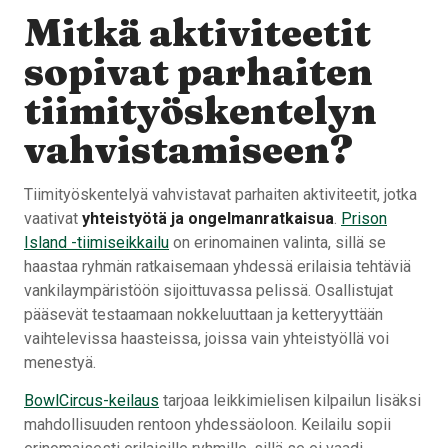
Mitkä aktiviteetit
sopivat parhaiten
tiimityöskentelyn
vahvistamiseen?
Tiimityöskentelyä vahvistavat parhaiten aktiviteetit, jotka
vaativat
yhteistyötä ja ongelmanratkaisua
.
Prison
Island -tiimiseikkailu
on erinomainen valinta, sillä se
haastaa ryhmän ratkaisemaan yhdessä erilaisia tehtäviä
vankilaympäristöön sijoittuvassa pelissä. Osallistujat
pääsevät testaamaan nokkeluuttaan ja ketteryyttään
vaihtelevissa haasteissa, joissa vain yhteistyöllä voi
menestyä.
BowlCircus-keilaus
tarjoaa leikkimielisen kilpailun lisäksi
mahdollisuuden rentoon yhdessäoloon. Keilailu sopii