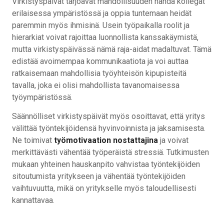
Virkistyspäivät tarjoavat mahdollisuuden nähdä kollegat
erilaisessa ympäristössä ja oppia tuntemaan heidät
paremmin myös ihmisinä. Usein työpaikalla roolit ja
hierarkiat voivat rajoittaa luonnollista kanssakäymistä,
mutta virkistyspäivässä nämä raja-aidat madaltuvat. Tämä
edistää avoimempaa kommunikaatiota ja voi auttaa
ratkaisemaan mahdollisia työyhteisön kipupisteitä
tavalla, joka ei olisi mahdollista tavanomaisessa
työympäristössä.
Säännölliset virkistyspäivät myös osoittavat, että yritys
välittää työntekijöidensä hyvinvoinnista ja jaksamisesta.
Ne toimivat
työmotivaation nostattajina
ja voivat
merkittävästi vähentää työperäistä stressiä. Tutkimusten
mukaan yhteinen hauskanpito vahvistaa työntekijöiden
sitoutumista yritykseen ja vähentää työntekijöiden
vaihtuvuutta, mikä on yritykselle myös taloudellisesti
kannattavaa.