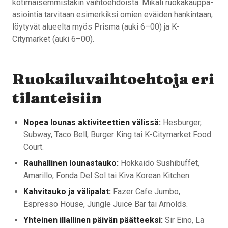
kotimaisemmistakin vaihtoehdoista. Mikäli ruokakauppa-
asiointia tarvitaan esimerkiksi omien eväiden hankintaan,
löytyvät alueelta myös Prisma (auki 6–00) ja K-
Citymarket (auki 6–00).
Ruokailuvaihtoehtoja eri
tilanteisiin
Nopea lounas aktiviteettien välissä:
Hesburger,
Subway, Taco Bell, Burger King tai K-Citymarket Food
Court.
Rauhallinen lounastauko:
Hokkaido Sushibuffet,
Amarillo, Fonda Del Sol tai Kiva Korean Kitchen.
Kahvitauko ja välipalat:
Fazer Cafe Jumbo,
Espresso House, Jungle Juice Bar tai Arnolds.
Yhteinen illallinen päivän päätteeksi:
Sir Eino, La