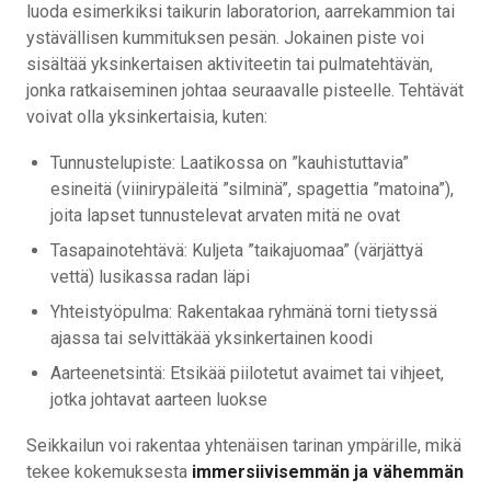
luoda esimerkiksi taikurin laboratorion, aarrekammion tai
ystävällisen kummituksen pesän. Jokainen piste voi
sisältää yksinkertaisen aktiviteetin tai pulmatehtävän,
jonka ratkaiseminen johtaa seuraavalle pisteelle. Tehtävät
voivat olla yksinkertaisia, kuten:
Tunnustelupiste: Laatikossa on ”kauhistuttavia”
esineitä (viinirypäleitä ”silminä”, spagettia ”matoina”),
joita lapset tunnustelevat arvaten mitä ne ovat
Tasapainotehtävä: Kuljeta ”taikajuomaa” (värjättyä
vettä) lusikassa radan läpi
Yhteistyöpulma: Rakentakaa ryhmänä torni tietyssä
ajassa tai selvittäkää yksinkertainen koodi
Aarteenetsintä: Etsikää piilotetut avaimet tai vihjeet,
jotka johtavat aarteen luokse
Seikkailun voi rakentaa yhtenäisen tarinan ympärille, mikä
tekee kokemuksesta
immersiivisemmän ja vähemmän