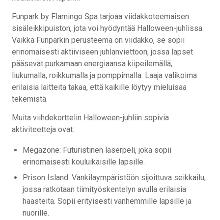
Funpark by Flamingo Spa tarjoaa viidakkoteemaisen
sisäleikkipuiston, jota voi hyödyntää Halloween-juhlissa.
Vaikka Funparkin perusteema on viidakko, se sopii
erinomaisesti aktiiviseen juhlanviettoon, jossa lapset
pääsevät purkamaan energiaansa kiipeilemällä,
liukumalla, roikkumalla ja pomppimalla. Laaja valikoima
erilaisia laitteita takaa, että kaikille löytyy mieluisaa
tekemistä.
Muita viihdekorttelin Halloween-juhliin sopivia
aktiviteetteja ovat:
Megazone: Futuristinen laserpeli, joka sopii
erinomaisesti kouluikäisille lapsille.
Prison Island: Vankilaympäristöön sijoittuva seikkailu,
jossa ratkotaan tiimityöskentelyn avulla erilaisia
haasteita. Sopii erityisesti vanhemmille lapsille ja
nuorille.