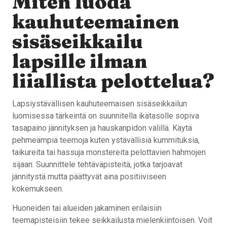
Miten luoda
kauhuteemainen
sisäseikkailu
lapsille ilman
liiallista pelottelua?
Lapsiystävällisen kauhuteemaisen sisäseikkailun
luomisessa tärkeintä on suunnitella ikätasolle sopiva
tasapaino jännityksen ja hauskanpidon välillä. Käytä
pehmeämpiä teemoja kuten ystävällisiä kummituksia,
taikureita tai hassuja monstereita pelottavien hahmojen
sijaan. Suunnittele tehtäväpisteitä, jotka tarjoavat
jännitystä mutta päättyvät aina positiiviseen
kokemukseen.
Huoneiden tai alueiden jakaminen erilaisiin
teemapisteisiin tekee seikkailusta mielenkiintoisen. Voit