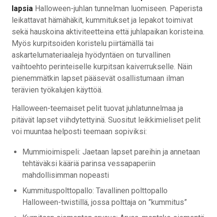
lapsia
Halloween-juhlan tunnelman luomiseen. Paperista
leikattavat hämähäkit, kummitukset ja lepakot toimivat
sekä hauskoina aktiviteetteina että juhlapaikan koristeina.
Myös kurpitsoiden koristelu piirtämällä tai
askartelumateriaaleja hyödyntäen on turvallinen
vaihtoehto perinteiselle kurpitsan kaiverrukselle. Näin
pienemmätkin lapset pääsevät osallistumaan ilman
terävien työkalujen käyttöä.
Halloween-teemaiset pelit tuovat juhlatunnelmaa ja
pitävät lapset viihdytettyinä. Suositut leikkimieliset pelit
voi muuntaa helposti teemaan sopiviksi:
Mummioimispeli: Jaetaan lapset pareihin ja annetaan
tehtäväksi kääriä parinsa vessapaperiin
mahdollisimman nopeasti
Kummituspolttopallo: Tavallinen polttopallo
Halloween-twistillä, jossa polttaja on ”kummitus”