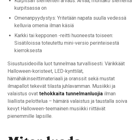
Kurpitsan siementen arvaus: Arvaa, montako siementä
kurpitsassa on
Omenanpyydystys: Yritetään napata suulla vedessä
kelluvia omenia ilman käsiä
Karkki tai kepponen -reitti huoneesta toiseen:
Sisätiloissa toteutettu mini-versio perinteisestä
kierroksesta
Sisustusideoilla luot tunnelmaa turvallisesti. Värikkäät
Halloween-koristeet, LED-kynttilät,
hämähäkinseittimateriaali ja oranssit sekä mustat
ilmapallot tekevät tilasta juhlavamman. Musiikki ja
valaistus ovat
tehokkaita tunnelmanluojia
ilman
liiallista pelottelua – hämärä valaistus ja taustalla soiva
kevyt Halloween-teemainen musiikki riittävät
pienemmille lapsille.