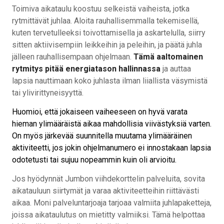
Toimiva aikataulu koostuu selkeistä vaiheista, jotka
rytmittävät juhlaa. Aloita rauhallisemmalla tekemisellä,
kuten tervetulleeksi toivottamisella ja askartelulla, siirry
sitten aktiivisempiin leikkeihin ja peleihin, ja päätä juhla
jälleen rauhallisempaan ohjelmaan.
Tämä aaltomainen
rytmitys pitää energiatason hallinnassa
ja auttaa
lapsia nauttimaan koko juhlasta ilman liiallista väsymistä
tai ylivirittyneisyyttä.
Huomioi, että jokaiseen vaiheeseen on hyvä varata
hieman ylimääräistä aikaa mahdollisia viivästyksiä varten.
On myös järkevää suunnitella muutama ylimääräinen
aktiviteetti, jos jokin ohjelmanumero ei innostakaan lapsia
odotetusti tai sujuu nopeammin kuin oli arvioitu.
Jos hyödynnät Jumbon viihdekorttelin palveluita, sovita
aikatauluun siirtymät ja varaa aktiviteetteihin riittävästi
aikaa. Moni palveluntarjoaja tarjoaa valmiita juhlapaketteja,
joissa aikataulutus on mietitty valmiiksi. Tämä helpottaa