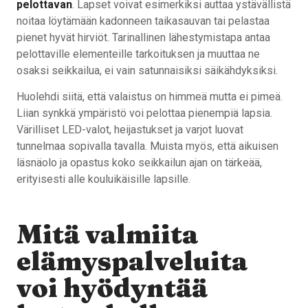
pelottavan
. Lapset voivat esimerkiksi auttaa ystävällistä
noitaa löytämään kadonneen taikasauvan tai pelastaa
pienet hyvät hirviöt. Tarinallinen lähestymistapa antaa
pelottaville elementeille tarkoituksen ja muuttaa ne
osaksi seikkailua, ei vain satunnaisiksi säikähdyksiksi.
Huolehdi siitä, että valaistus on himmeä mutta ei pimeä.
Liian synkkä ympäristö voi pelottaa pienempiä lapsia.
Värilliset LED-valot, heijastukset ja varjot luovat
tunnelmaa sopivalla tavalla. Muista myös, että aikuisen
läsnäolo ja opastus koko seikkailun ajan on tärkeää,
erityisesti alle kouluikäisille lapsille.
Mitä valmiita
elämyspalveluita
voi hyödyntää