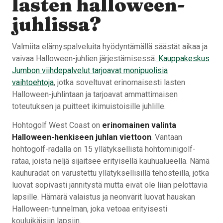
lasten halloween-
juhlissa?
Valmiita elämyspalveluita hyödyntämällä säästät aikaa ja
vaivaa Halloween-juhlien järjestämisessä.
Kauppakeskus
Jumbon viihdepalvelut tarjoavat monipuolisia
vaihtoehtoja
, jotka soveltuvat erinomaisesti lasten
Halloween-juhlintaan ja tarjoavat ammattimaisen
toteutuksen ja puitteet ikimuistoisille juhlille.
Hohtogolf West Coast on
erinomainen valinta
Halloween-henkiseen juhlan viettoon
. Vantaan
hohtogolf-radalla on 15 yllätyksellistä hohtominigolf-
rataa, joista neljä sijaitsee erityisellä kauhualueella. Nämä
kauhuradat on varustettu yllätyksellisillä tehosteilla, jotka
luovat sopivasti jännitystä mutta eivät ole liian pelottavia
lapsille. Hämärä valaistus ja neonvärit luovat hauskan
Halloween-tunnelman, joka vetoaa erityisesti
kouluikäisiin lapsiin.