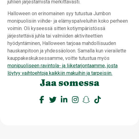
juhlien järjestämistä merkittävästi.
Halloween on erinomainen syy tutustua Jumbon
monipuolisiin viihde- ja elämyspalveluihin koko perheen
voimin. Oli kyseessä sitten kotiympäristössä
järjestettävä juhla tai valmiiden aktiviteettien
hyödyntäminen, Halloween tarjoaa mahdollisuuden
hauskanpitoon ja yhdessäoloon. Samalla kun vierailette
kauppakeskuksessamme, voitte tutustua myös
monipuoliseen ravintola- ja liiketarjontaamme, josta
löytyy vaihtoehtoja kaikkiin makuihin ja tarpeisiin.
Jaa somessa