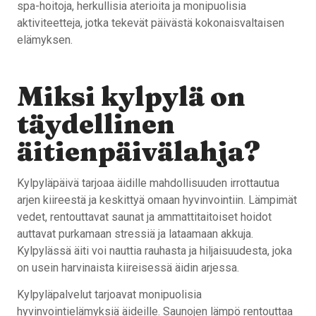
spa-hoitoja, herkullisia aterioita ja monipuolisia
aktiviteetteja, jotka tekevät päivästä kokonaisvaltaisen
elämyksen.
Miksi kylpylä on
täydellinen
äitienpäivälahja?
Kylpyläpäivä tarjoaa äidille mahdollisuuden irrottautua
arjen kiireestä ja keskittyä omaan hyvinvointiin. Lämpimät
vedet, rentouttavat saunat ja ammattitaitoiset hoidot
auttavat purkamaan stressiä ja lataamaan akkuja.
Kylpylässä äiti voi nauttia rauhasta ja hiljaisuudesta, joka
on usein harvinaista kiireisessä äidin arjessa.
Kylpyläpalvelut tarjoavat monipuolisia
hyvinvointielämyksiä äideille. Saunojen lämpö rentouttaa