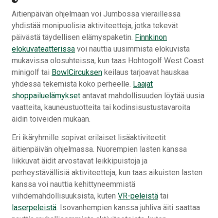
Äitienpäivän ohjelmaan voi Jumbossa vieraillessa
yhdistää monipuolisia aktiviteetteja, jotka tekevät
päivästä täydellisen elämyspaketin.
Finnkinon
elokuvateatterissa
voi nauttia uusimmista elokuvista
mukavissa olosuhteissa, kun taas Hohtogolf West Coast
minigolf tai
BowlCircuksen
keilaus tarjoavat hauskaa
yhdessä tekemistä koko perheelle.
Laajat
shoppailuelämykset
antavat mahdollisuuden löytää uusia
vaatteita, kauneustuotteita tai kodinsisustustavaroita
äidin toiveiden mukaan.
Eri ikäryhmille sopivat erilaiset lisäaktiviteetit
äitienpäivän ohjelmassa. Nuorempien lasten kanssa
liikkuvat äidit arvostavat leikkipuistoja ja
perheystävällisiä aktiviteetteja, kun taas aikuisten lasten
kanssa voi nauttia kehittyneemmistä
viihdemahdollisuuksista, kuten
VR-peleistä
tai
laserpeleistä
. Isovanhempien kanssa juhliva äiti saattaa