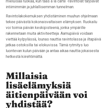
mieluisaa ruokaa, kun taas à la carte -ravintolat tarjoavat
intiimimmän ja juhlallisemman tunnelman.
Ravintolakokemuksen yhdistäminen muuhun ohjelmaan
tekee päivästä kokonaisvaltaisen elämyksen. Ruokailu
voi toimia päivän keskipisteenä, jonka ympärille
rakennetaan muita aktiviteetteja. Aamupäivä voidaan
viettää kylpylässä, lounas nauttia ravintolassa ja iltapäivä
jatkaa ostoksilla tai elokuvissa. Tämä rytmitys luo
luontevan kulun päivään ja antaa aikaa nauttia jokaisesta
hetkestä kiirehtimättä.
Millaisia
lisäelämyksiä
äitienpäivään voi
yhdistää?