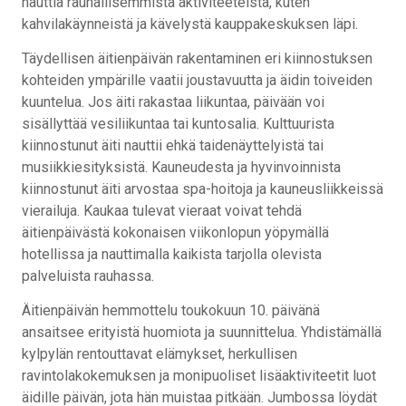
nauttia rauhallisemmista aktiviteeteista, kuten
kahvilakäynneistä ja kävelystä kauppakeskuksen läpi.
Täydellisen äitienpäivän rakentaminen eri kiinnostuksen
kohteiden ympärille vaatii joustavuutta ja äidin toiveiden
kuuntelua. Jos äiti rakastaa liikuntaa, päivään voi
sisällyttää vesiliikuntaa tai kuntosalia. Kulttuurista
kiinnostunut äiti nauttii ehkä taidenäyttelyistä tai
musiikkiesityksistä. Kauneudesta ja hyvinvoinnista
kiinnostunut äiti arvostaa spa-hoitoja ja kauneusliikkeissä
vierailuja. Kaukaa tulevat vieraat voivat tehdä
äitienpäivästä kokonaisen viikonlopun yöpymällä
hotellissa ja nauttimalla kaikista tarjolla olevista
palveluista rauhassa.
Äitienpäivän hemmottelu toukokuun 10. päivänä
ansaitsee erityistä huomiota ja suunnittelua. Yhdistämällä
kylpylän rentouttavat elämykset, herkullisen
ravintolakokemuksen ja monipuoliset lisäaktiviteetit luot
äidille päivän, jota hän muistaa pitkään. Jumbossa löydät