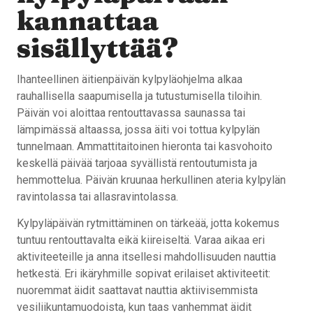
kannattaa
sisällyttää?
Ihanteellinen äitienpäivän kylpyläohjelma alkaa
rauhallisella saapumisella ja tutustumisella tiloihin.
Päivän voi aloittaa rentouttavassa saunassa tai
lämpimässä altaassa, jossa äiti voi tottua kylpylän
tunnelmaan. Ammattitaitoinen hieronta tai kasvohoito
keskellä päivää tarjoaa syvällistä rentoutumista ja
hemmottelua. Päivän kruunaa herkullinen ateria kylpylän
ravintolassa tai allasravintolassa.
Kylpyläpäivän rytmittäminen on tärkeää, jotta kokemus
tuntuu rentouttavalta eikä kiireiseltä. Varaa aikaa eri
aktiviteeteille ja anna itsellesi mahdollisuuden nauttia
hetkestä. Eri ikäryhmille sopivat erilaiset aktiviteetit:
nuoremmat äidit saattavat nauttia aktiivisemmista
vesiliikuntamuodoista, kun taas vanhemmat äidit