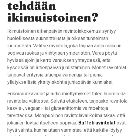
tehdään
ikimuistoinen?
Ikimuistoinen äitienpäivän ravintolakokemus syntyy
huolellisesta suunnittelusta ja oikean tunnelman
luomisesta. Valitse ravintola, joka tarjoaa äidin makuun
sopivaa ruokaa ja viihtyisän ympäristön. Varaa pöytä
hyvissä ajoin ja kerro varauksen yhteydessä, että
kyseessä on äitienpäivän juhlistaminen. Monet ravintolat
tarjoavat erityisiä äitienpäivämenuja tai pieniä
yllätyksellisiä yksityiskohtia juhlapäivän kunniaksi.
Erikoisruokavaliot ja äidin mieltymykset tulee huomioida
ravintolaa valitessa. Selvitä etukäteen, tarjoaako ravintola
kasvis-, vegaani- tai gluteenittomia vaihtoehtoja
tarvittaessa. Monipuolinen ravintolavalikoima takaa, että
jokainen löytää itselleen sopivaa.
Buffetravintolat
ovat
hyvä valinta, kun halutaan varmistaa, että kaikille löytyy