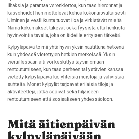
lihaksia ja parantaa verenkiertoa, kun taas hieronnat ja
kasvohoidot hemmottelevat kehoa kokonaisvaltaisesti.
Uiminen ja vesiliikunta tuovat iloa ja virkistävät mieltä.
Nämä kokemukset tukevat sekä fyysistä että henkistä
hyvinvointia tavalla, joka on äideille erityisen tärkeää.
Kylpyläpäivä toimii yhtä hyvin yksin nautittuna hetkenä
kuin yhdessä vietettyjen hetkien merkeissä. Yksin
vieraillessaan äiti voi keskittyä täysin omaan
rentoutumiseen, kun taas perheen tai ystävien kanssa
vietetty kylpyläpäivä luo yhteisiä muistoja ja vahvistaa
suhteita. Monet kylpylät tarjoavat erilaisia tiloja ja
aktiviteetteja, jotka sopivat sekä hiljaiseen
rentoutumiseen että sosiaaliseen yhdessäoloon.
Mitä äitienpäivän
kylpyläpäivään