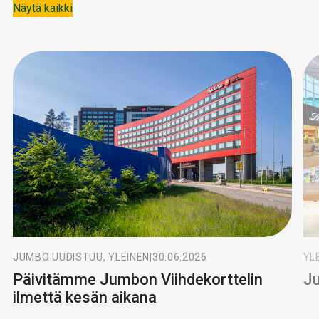
Näytä kaikki
JUMBO UUDISTUU, YLEINEN
|
30.06.2026
YL
Päivitämme Jumbon Viihdekorttelin
Ju
ilmettä kesän aikana