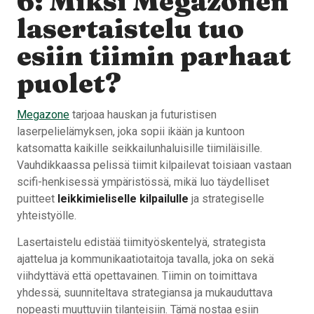
6: Miksi Megazonen
lasertaistelu tuo
esiin tiimin parhaat
puolet?
Megazone
tarjoaa hauskan ja futuristisen
laserpelielämyksen, joka sopii ikään ja kuntoon
katsomatta kaikille seikkailunhaluisille tiimiläisille.
Vauhdikkaassa pelissä tiimit kilpailevat toisiaan vastaan
scifi-henkisessä ympäristössä, mikä luo täydelliset
puitteet
leikkimieliselle kilpailulle
ja strategiselle
yhteistyölle.
Lasertaistelu edistää tiimityöskentelyä, strategista
ajattelua ja kommunikaatiotaitoja tavalla, joka on sekä
viihdyttävä että opettavainen. Tiimin on toimittava
yhdessä, suunniteltava strategiansa ja mukauduttava
nopeasti muuttuviin tilanteisiin. Tämä nostaa esiin