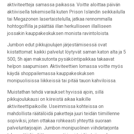
aktiviteetteja samassa paikassa. Voitte aloittaa päivän
aktiivisella tekemisellä kuten Prison Islandin seikkailulla
tai Megazonen lasertaistelulla, jatkaa rennommalla
hohtogolfilla ja päättää illan herkulliseen illalliseen
jossakin kauppakeskuksen monista ravintoloista.
Jumbon edut pikkujoulujen järjestämisessä ovat
kiistattomat: kaikki palvelut löytyvät saman katon alta ja 5
500, 5h ajan maksutonta pysäköintipaikkaa takaavat
helpon saapumisen. Aktiviteettien lomassa voitte myös
käydä shoppailemassa kauppakeskuksen
monipuolisissa liikkeissä tai pitää tauon kahviloissa.
Muistathan tehdä varaukset hyvissä ajoin, sillä
pikkujoulukausi on kiireistä aikaa kaikille
aktiviteettipaikoille. Useimmissa kohteissa on
mahdollista räätälöidä paketteja juuri teidän tiimillenne
sopiviksi, joten ottakaa rohkeasti yhteyttä suoraan
palveluntarjoajiin. Jumbon monipuolinen viihdetarjonta