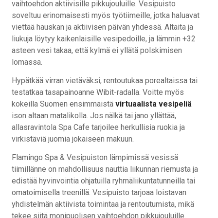
vaihtoehdon aktiivisille pikkujouluille. Vesipuisto
soveltuu erinomaisesti myös työtiimeille, jotka haluavat
viettää hauskan ja aktiivisen päivän yhdessä. Altaita ja
liukuja löytyy kaikenlaisille vesipedoille, ja lämmin +32
asteen vesi takaa, että kylmä ei yllätä polskimisen
lomassa.
Hypätkää virran vietäväksi, rentoutukaa porealtaissa tai
testatkaa tasapainoanne Wibit-radalla. Voitte myös
kokeilla Suomen ensimmäistä
virtuaalista vesipeliä
ison altaan matalikolla. Jos nälkä tai jano yllättää,
allasravintola Spa Cafe tarjoilee herkullisia ruokia ja
virkistäviä juomia jokaiseen makuun.
Flamingo Spa & Vesipuiston lämpimissä vesissä
tiimillänne on mahdollisuus nauttia liikunnan riemusta ja
edistää hyvinvointia ohjatuilla ryhmäliikuntatunneilla tai
omatoimisella treenillä. Vesipuisto tarjoaa loistavan
yhdistelmän aktiivista toimintaa ja rentoutumista, mikä
tekee siitä monipuolisen vaihtoehdon pikkujouluille.