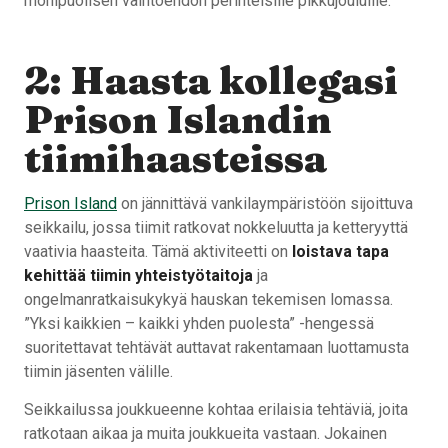
monipuolisen vaihtoehdon perinteisille pikkujouluille.
2: Haasta kollegasi
Prison Islandin
tiimihaasteissa
Prison Island
on jännittävä vankilaympäristöön sijoittuva
seikkailu, jossa tiimit ratkovat nokkeluutta ja ketteryyttä
vaativia haasteita. Tämä aktiviteetti on
loistava tapa
kehittää tiimin yhteistyötaitoja
ja
ongelmanratkaisukykyä hauskan tekemisen lomassa.
”Yksi kaikkien – kaikki yhden puolesta” -hengessä
suoritettavat tehtävät auttavat rakentamaan luottamusta
tiimin jäsenten välille.
Seikkailussa joukkueenne kohtaa erilaisia tehtäviä, joita
ratkotaan aikaa ja muita joukkueita vastaan. Jokainen