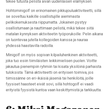
tekee tutusta pelistä aivan uudenlaisen elämyksen.
Hohtominigolf on erinomainen pikkujouluaktiviteetti, sillä
se soveltuu kaikille osallistujille aiemmasta
pelikokemuksesta riippumatta. Jokainen pystyy
osallistumaan ja nauttimaan pelistä, mikä tekee siitä
matalan kynnyksen aktiviteetin työporukoille. Pelin aikana
on luontevaa jutella kollegoiden kanssa ja nauraa
yhdessä haastavilla radoilla.
Minigolf on myös sopivan kilpailuhenkinen aktiviteetti,
joka tuo esiin tiimiläisten leikkimielisen puolen. Voitte
jakautua pienempiin ryhmiin tai kisata yksilöinä parhaista
tuloksista. Tämä aktiviteetti on erityisen toimiva, jos
tiimissänne on eri-ikäisiä jäseniä tai henkilöitä, joille
fyysiset haasteet eivät sovi, sillä hohtogolf ei vaadi
erityistä fyysistä kuntoa vaan keskittymistä ja tarkkuutta.