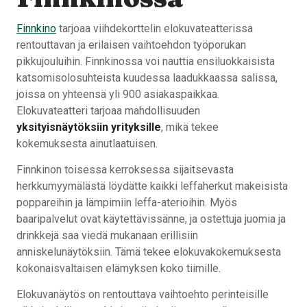
Finnkino
tarjoaa viihdekorttelin elokuvateatterissa
rentouttavan ja erilaisen vaihtoehdon työporukan
pikkujouluihin. Finnkinossa voi nauttia ensiluokkaisista
katsomisolosuhteista kuudessa laadukkaassa salissa,
joissa on yhteensä yli 900 asiakaspaikkaa.
Elokuvateatteri tarjoaa mahdollisuuden
yksityisnäytöksiin yrityksille
, mikä tekee
kokemuksesta ainutlaatuisen.
Finnkinon toisessa kerroksessa sijaitsevasta
herkkumyymälästä löydätte kaikki leffaherkut makeisista
poppareihin ja lämpimiin leffa-aterioihin. Myös
baaripalvelut ovat käytettävissänne, ja ostettuja juomia ja
drinkkejä saa viedä mukanaan erillisiin
anniskelunäytöksiin. Tämä tekee elokuvakokemuksesta
kokonaisvaltaisen elämyksen koko tiimille.
Elokuvanäytös on rentouttava vaihtoehto perinteisille