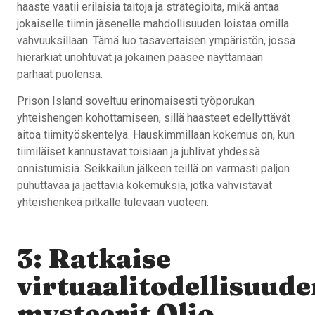
haaste vaatii erilaisia taitoja ja strategioita, mikä antaa
jokaiselle tiimin jäsenelle mahdollisuuden loistaa omilla
vahvuuksillaan. Tämä luo tasavertaisen ympäristön, jossa
hierarkiat unohtuvat ja jokainen pääsee näyttämään
parhaat puolensa.
Prison Island soveltuu erinomaisesti työporukan
yhteishengen kohottamiseen, sillä haasteet edellyttävät
aitoa tiimityöskentelyä. Hauskimmillaan kokemus on, kun
tiimiläiset kannustavat toisiaan ja juhlivat yhdessä
onnistumisia. Seikkailun jälkeen teillä on varmasti paljon
puhuttavaa ja jaettavia kokemuksia, jotka vahvistavat
yhteishenkeä pitkälle tulevaan vuoteen.
3: Ratkaise
virtuaalitodellisuude
mysteerit Olio