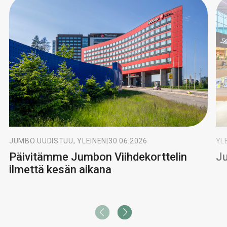
JUMBO UUDISTUU, YLEINEN
|
30.06.2026
YL
Päivitämme Jumbon Viihdekorttelin
Ju
ilmettä kesän aikana