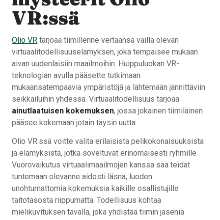
VR:ssä
Olio VR
tarjoaa tiimillenne vertaansa vailla olevan
virtuaalitodellisuuselämyksen, joka tempaisee mukaan
aivan uudenlaisiin maailmoihin. Huippuluokan VR-
teknologian avulla pääsette tutkimaan
mukaansatempaavia ympäristöjä ja lähtemään jännittäviin
seikkailuihin yhdessä. Virtuaalitodellisuus tarjoaa
ainutlaatuisen kokemuksen
, jossa jokainen tiimiläinen
pääsee kokemaan jotain täysin uutta.
Olio VR:ssä voitte valita erilaisista pelikokonaisuuksista
ja elämyksistä, jotka soveltuvat erinomaisesti ryhmille.
Vuorovaikutus virtuaalimaailmojen kanssa saa teidät
tuntemaan olevanne aidosti läsnä, luoden
unohtumattomia kokemuksia kaikille osallistujille
taitotasosta riippumatta. Todellisuus kohtaa
mielikuvituksen tavalla, joka yhdistää tiimin jäseniä