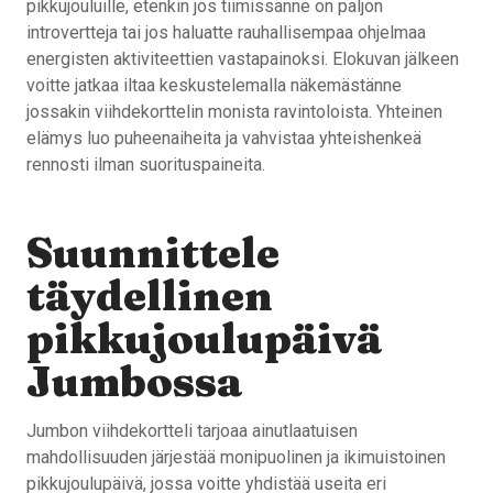
pikkujouluille, etenkin jos tiimissänne on paljon
introvertteja tai jos haluatte rauhallisempaa ohjelmaa
energisten aktiviteettien vastapainoksi. Elokuvan jälkeen
voitte jatkaa iltaa keskustelemalla näkemästänne
jossakin viihdekorttelin monista ravintoloista. Yhteinen
elämys luo puheenaiheita ja vahvistaa yhteishenkeä
rennosti ilman suorituspaineita.
Suunnittele
täydellinen
pikkujoulupäivä
Jumbossa
Jumbon viihdekortteli tarjoaa ainutlaatuisen
mahdollisuuden järjestää monipuolinen ja ikimuistoinen
pikkujoulupäivä, jossa voitte yhdistää useita eri