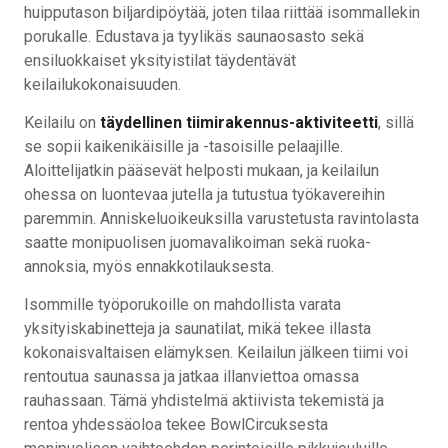
huipputason biljardipöytää, joten tilaa riittää isommallekin
porukalle. Edustava ja tyylikäs saunaosasto sekä
ensiluokkaiset yksityistilat täydentävät
keilailukokonaisuuden.
Keilailu on
täydellinen tiimirakennus-aktiviteetti
, sillä
se sopii kaikenikäisille ja -tasoisille pelaajille.
Aloittelijatkin pääsevät helposti mukaan, ja keilailun
ohessa on luontevaa jutella ja tutustua työkavereihin
paremmin. Anniskeluoikeuksilla varustetusta ravintolasta
saatte monipuolisen juomavalikoiman sekä ruoka-
annoksia, myös ennakkotilauksesta.
Isommille työporukoille on mahdollista varata
yksityiskabinetteja ja saunatilat, mikä tekee illasta
kokonaisvaltaisen elämyksen. Keilailun jälkeen tiimi voi
rentoutua saunassa ja jatkaa illanviettoa omassa
rauhassaan. Tämä yhdistelmä aktiivista tekemistä ja
rentoa yhdessäoloa tekee BowlCircuksesta