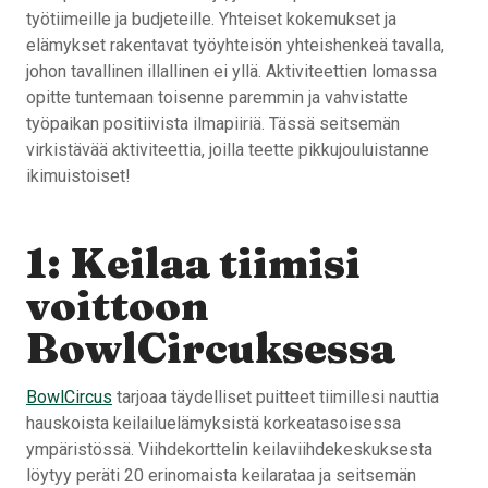
työtiimeille ja budjeteille. Yhteiset kokemukset ja
elämykset rakentavat työyhteisön yhteishenkeä tavalla,
johon tavallinen illallinen ei yllä. Aktiviteettien lomassa
opitte tuntemaan toisenne paremmin ja vahvistatte
työpaikan positiivista ilmapiiriä. Tässä seitsemän
virkistävää aktiviteettia, joilla teette pikkujouluistanne
ikimuistoiset!
1: Keilaa tiimisi
voittoon
BowlCircuksessa
BowlCircus
tarjoaa täydelliset puitteet tiimillesi nauttia
hauskoista keilailuelämyksistä korkeatasoisessa
ympäristössä. Viihdekorttelin keilaviihdekeskuksesta
löytyy peräti 20 erinomaista keilarataa ja seitsemän