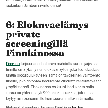
ruokailuun Jumbon ravintoloissa!
6: Elokuvaelämys
private
screeningillä
Finnkinossa
Finnkino
tarjoaa ainutlaatuisen mahdollisuuden järjestää
tiimille oma yksityinen elokuvanäytös, joka tuo luksuksen
tuntua pikkujoulukauteen. Tämä on täydellinen vaihtoehto
tiimille, joka arvostaa laadukasta viihdettä rentouttavassa
ympäristössä. Finnkinossa on kuusi laadukasta salia,
joissa on yhteensä yli 900 asiakaspaikkaa, joten tilaa
löytyy niin pienemmille kuin suuremmillekin tiimeille.
Elokuvakokemuksen kruunaa Finnkinon
kattava