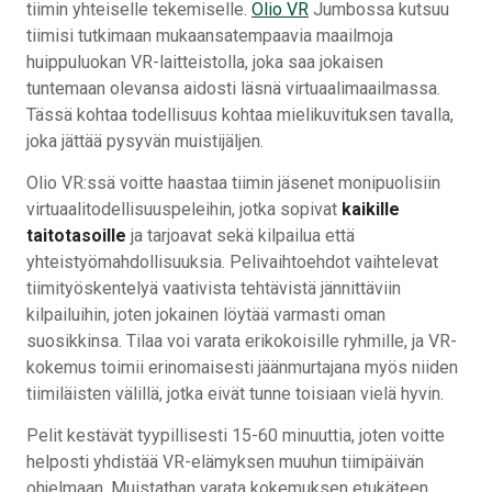
tiimin yhteiselle tekemiselle.
Olio VR
Jumbossa kutsuu
tiimisi tutkimaan mukaansatempaavia maailmoja
huippuluokan VR-laitteistolla, joka saa jokaisen
tuntemaan olevansa aidosti läsnä virtuaalimaailmassa.
Tässä kohtaa todellisuus kohtaa mielikuvituksen tavalla,
joka jättää pysyvän muistijäljen.
Olio VR:ssä voitte haastaa tiimin jäsenet monipuolisiin
virtuaalitodellisuuspeleihin, jotka sopivat
kaikille
taitotasoille
ja tarjoavat sekä kilpailua että
yhteistyömahdollisuuksia. Pelivaihtoehdot vaihtelevat
tiimityöskentelyä vaativista tehtävistä jännittäviin
kilpailuihin, joten jokainen löytää varmasti oman
suosikkinsa. Tilaa voi varata erikokoisille ryhmille, ja VR-
kokemus toimii erinomaisesti jäänmurtajana myös niiden
tiimiläisten välillä, jotka eivät tunne toisiaan vielä hyvin.
Pelit kestävät tyypillisesti 15-60 minuuttia, joten voitte
helposti yhdistää VR-elämyksen muuhun tiimipäivän
ohjelmaan. Muistathan varata kokemuksen etukäteen,