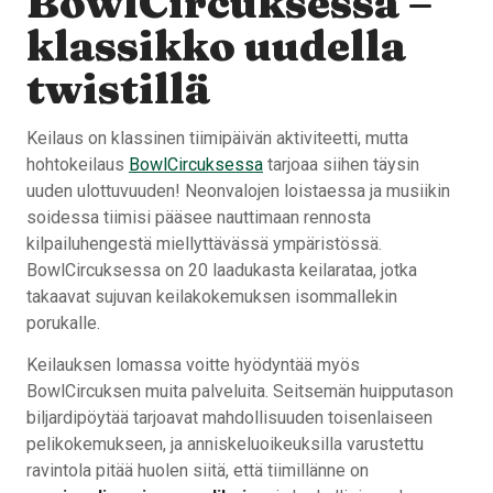
BowlCircuksessa –
klassikko uudella
twistillä
Keilaus on klassinen tiimipäivän aktiviteetti, mutta
hohtokeilaus
BowlCircuksessa
tarjoaa siihen täysin
uuden ulottuvuuden! Neonvalojen loistaessa ja musiikin
soidessa tiimisi pääsee nauttimaan rennosta
kilpailuhengestä miellyttävässä ympäristössä.
BowlCircuksessa on 20 laadukasta keilarataa, jotka
takaavat sujuvan keilakokemuksen isommallekin
porukalle.
Keilauksen lomassa voitte hyödyntää myös
BowlCircuksen muita palveluita. Seitsemän huipputason
biljardipöytää tarjoavat mahdollisuuden toisenlaiseen
pelikokemukseen, ja anniskeluoikeuksilla varustettu
ravintola pitää huolen siitä, että tiimillänne on