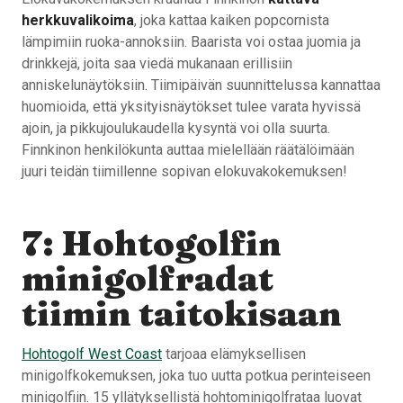
herkkuvalikoima
, joka kattaa kaiken popcornista
lämpimiin ruoka-annoksiin. Baarista voi ostaa juomia ja
drinkkejä, joita saa viedä mukanaan erillisiin
anniskelunäytöksiin. Tiimipäivän suunnittelussa kannattaa
huomioida, että yksityisnäytökset tulee varata hyvissä
ajoin, ja pikkujoulukaudella kysyntä voi olla suurta.
Finnkinon henkilökunta auttaa mielellään räätälöimään
juuri teidän tiimillenne sopivan elokuvakokemuksen!
7: Hohtogolfin
minigolfradat
tiimin taitokisaan
Hohtogolf West Coast
tarjoaa elämyksellisen
minigolfkokemuksen, joka tuo uutta potkua perinteiseen
minigolfiin. 15 yllätyksellistä hohtominigolfrataa luovat