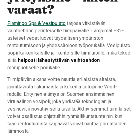
varaat?
Flamingo Spa & Vesipuisto
tarjoaa virkistävän
vaihtoehdon perinteiselle tiimipäivälle. Lämpimät +32-
asteiset vedet luovat täydellisen ympäristön
rentoutumiseen ja yhdessäoloon työporukalla. Vesipuisto
sopii kaikenikäisille ja -kuntoisille tiimiläisille, mikä tekee
siitä
helposti lähestyttävän vaihtoehdon
monipuoliselle porukalle.
Tiimipäivän aikana voitte nauttia erilaisista altaista,
jännittävistä liukumäistä ja kokeilla taitojanne Wibit-
radalla. Erityinen elämys on Suomen ensimmäinen
virtuaalinen vesipeli, joka yhdistää teknologian ja
vesihuvit innovatiivisella tavalla. Aktiivisemmat tiimiläiset
voivat osallistua ohjattuihin ryhmäliikuntatunteihin, kun
taas rentoutumista kaipaavat voivat nauttia porealtaiden
lämmöstä.