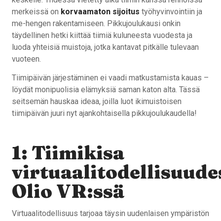
merkeissä on
korvaamaton sijoitus
työhyvinvointiin ja
me-hengen rakentamiseen. Pikkujoulukausi onkin
täydellinen hetki kiittää tiimiä kuluneesta vuodesta ja
luoda yhteisiä muistoja, jotka kantavat pitkälle tulevaan
vuoteen.
Tiimipäivän järjestäminen ei vaadi matkustamista kauas –
löydät monipuolisia elämyksiä saman katon alta. Tässä
seitsemän hauskaa ideaa, joilla luot ikimuistoisen
tiimipäivän juuri nyt ajankohtaisella pikkujoulukaudella!
1: Tiimikisa
virtuaalitodellisuude
Olio VR:ssä
Virtuaalitodellisuus tarjoaa täysin uudenlaisen ympäristön