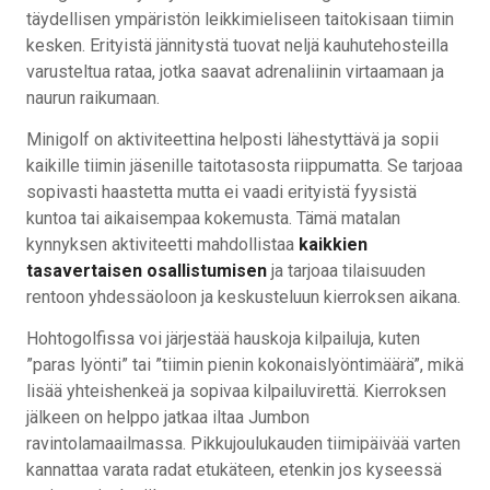
täydellisen ympäristön leikkimieliseen taitokisaan tiimin
kesken. Erityistä jännitystä tuovat neljä kauhutehosteilla
varusteltua rataa, jotka saavat adrenaliinin virtaamaan ja
naurun raikumaan.
Minigolf on aktiviteettina helposti lähestyttävä ja sopii
kaikille tiimin jäsenille taitotasosta riippumatta. Se tarjoaa
sopivasti haastetta mutta ei vaadi erityistä fyysistä
kuntoa tai aikaisempaa kokemusta. Tämä matalan
kynnyksen aktiviteetti mahdollistaa
kaikkien
tasavertaisen osallistumisen
ja tarjoaa tilaisuuden
rentoon yhdessäoloon ja keskusteluun kierroksen aikana.
Hohtogolfissa voi järjestää hauskoja kilpailuja, kuten
”paras lyönti” tai ”tiimin pienin kokonaislyöntimäärä”, mikä
lisää yhteishenkeä ja sopivaa kilpailuvirettä. Kierroksen
jälkeen on helppo jatkaa iltaa Jumbon
ravintolamaailmassa. Pikkujoulukauden tiimipäivää varten
kannattaa varata radat etukäteen, etenkin jos kyseessä