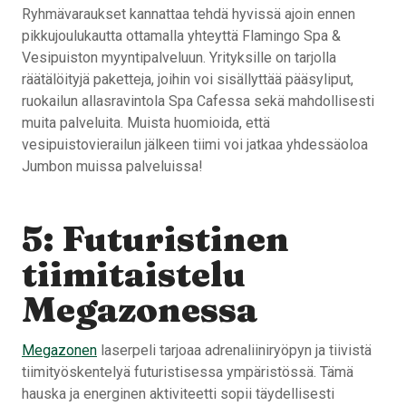
Ryhmävaraukset kannattaa tehdä hyvissä ajoin ennen
pikkujoulukautta ottamalla yhteyttä Flamingo Spa &
Vesipuiston myyntipalveluun. Yrityksille on tarjolla
räätälöityjä paketteja, joihin voi sisällyttää pääsyliput,
ruokailun allasravintola Spa Cafessa sekä mahdollisesti
muita palveluita. Muista huomioida, että
vesipuistovierailun jälkeen tiimi voi jatkaa yhdessäoloa
Jumbon muissa palveluissa!
5: Futuristinen
tiimitaistelu
Megazonessa
Megazonen
laserpeli tarjoaa adrenaliiniryöpyn ja tiivistä
tiimityöskentelyä futuristisessa ympäristössä. Tämä
hauska ja energinen aktiviteetti sopii täydellisesti