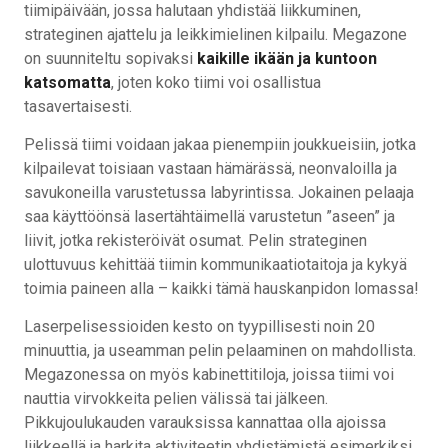
tiimipäivään, jossa halutaan yhdistää liikkuminen,
strateginen ajattelu ja leikkimielinen kilpailu. Megazone
on suunniteltu sopivaksi
kaikille ikään ja kuntoon
katsomatta
, joten koko tiimi voi osallistua
tasavertaisesti.
Pelissä tiimi voidaan jakaa pienempiin joukkueisiin, jotka
kilpailevat toisiaan vastaan hämärässä, neonvaloilla ja
savukoneilla varustetussa labyrintissa. Jokainen pelaaja
saa käyttöönsä lasertähtäimellä varustetun ”aseen” ja
liivit, jotka rekisteröivät osumat. Pelin strateginen
ulottuvuus kehittää tiimin kommunikaatiotaitoja ja kykyä
toimia paineen alla – kaikki tämä hauskanpidon lomassa!
Laserpelisessioiden kesto on tyypillisesti noin 20
minuuttia, ja useamman pelin pelaaminen on mahdollista.
Megazonessa on myös kabinettitiloja, joissa tiimi voi
nauttia virvokkeita pelien välissä tai jälkeen.
Pikkujoulukauden varauksissa kannattaa olla ajoissa
liikkeellä ja harkita aktiviteetin yhdistämistä esimerkiksi