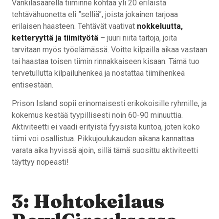
Vankilasaarella tiiminne kohtaa yli 20 erilaista
tehtävähuonetta eli ”selliä”, joista jokainen tarjoaa
erilaisen haasteen. Tehtävät vaativat
nokkeluutta,
ketteryyttä ja tiimityötä
– juuri niitä taitoja, joita
tarvitaan myös työelämässä. Voitte kilpailla aikaa vastaan
tai haastaa toisen tiimin rinnakkaiseen kisaan. Tämä tuo
tervetullutta kilpailuhenkeä ja nostattaa tiimihenkeä
entisestään.
Prison Island sopii erinomaisesti erikokoisille ryhmille, ja
kokemus kestää tyypillisesti noin 60-90 minuuttia.
Aktiviteetti ei vaadi erityistä fyysistä kuntoa, joten koko
tiimi voi osallistua. Pikkujoulukauden aikana kannattaa
varata aika hyvissä ajoin, sillä tämä suosittu aktiviteetti
täyttyy nopeasti!
3: Hohtokeilaus