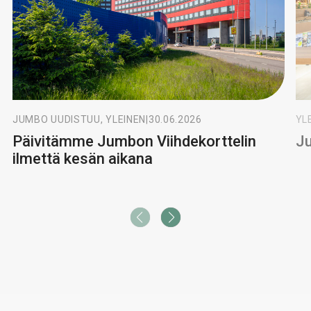
JUMBO UUDISTUU, YLEINEN
|
30.06.2026
YL
Päivitämme Jumbon Viihdekorttelin
Ju
ilmettä kesän aikana