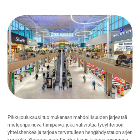
Pikkujoulukausi tuo mukanaan mahdollisuuden järjestää
mieleenpainuva tiimipäivä, joka vahvistaa työyhteisön
yhteishenkeä ja tarjoaa tervetulleen hengähdystauon arjen
keskelle. Yhdessä vietetty aika tiimin kanssa rennoissa