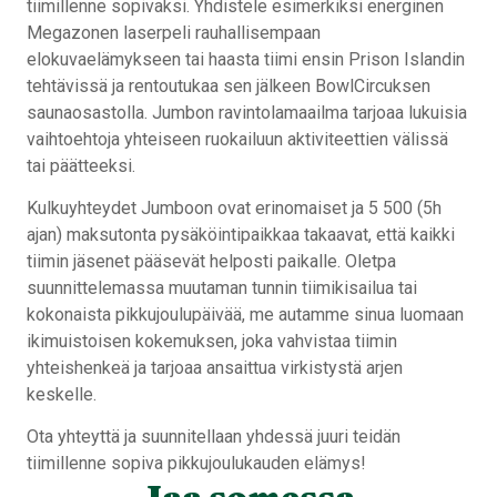
tiimillenne sopivaksi. Yhdistele esimerkiksi energinen
Megazonen laserpeli rauhallisempaan
elokuvaelämykseen tai haasta tiimi ensin Prison Islandin
tehtävissä ja rentoutukaa sen jälkeen BowlCircuksen
saunaosastolla. Jumbon ravintolamaailma tarjoaa lukuisia
vaihtoehtoja yhteiseen ruokailuun aktiviteettien välissä
tai päätteeksi.
Kulkuyhteydet Jumboon ovat erinomaiset ja 5 500 (5h
ajan) maksutonta pysäköintipaikkaa takaavat, että kaikki
tiimin jäsenet pääsevät helposti paikalle. Oletpa
suunnittelemassa muutaman tunnin tiimikisailua tai
kokonaista pikkujoulupäivää, me autamme sinua luomaan
ikimuistoisen kokemuksen, joka vahvistaa tiimin
yhteishenkeä ja tarjoaa ansaittua virkistystä arjen
keskelle.
Ota yhteyttä ja suunnitellaan yhdessä juuri teidän
tiimillenne sopiva pikkujoulukauden elämys!