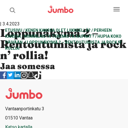
| 3.4.2023
Loppunäkymä 2 –
ETUSIVU
/
KENEN KANSSA OLET LIIKKEELLÄ?
/
PERHEEN
KANSSA
/
MINKÄLAISTA TEKEMISTÄ KAIPAAT?
/
HUPIA KOKO
Rentoutumista ja rock
PÄIVÄÄN.
/
LOPPUNÄKYMÄ 2 – RENTOUTUMISTA JA ROCK N’
ROLLIA!
n’ rollia!
Jaa somessa
Vantaanportinkatu 3
01510 Vantaa
Katso kartalla