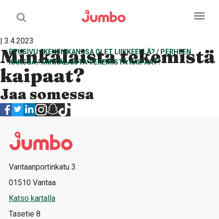
| 3.4.2023
Minkälaista tekemistä
ETUSIVU
/
KENEN KANSSA OLET LIIKKEELLÄ?
/
PERHEEN
KANSSA
/
MINKÄLAISTA TEKEMISTÄ KAIPAAT?
kaipaat?
Jaa somessa
Vantaanportinkatu 3
01510 Vantaa
Katso kartalla
Tasetie 8