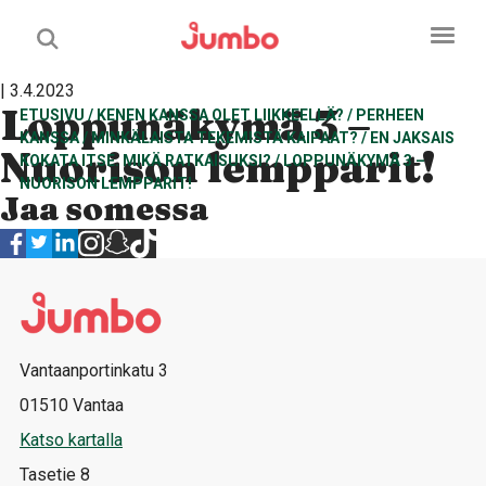
| 3.4.2023
Loppunäkymä 3 –
ETUSIVU
/
KENEN KANSSA OLET LIIKKEELLÄ?
/
PERHEEN
KANSSA
/
MINKÄLAISTA TEKEMISTÄ KAIPAAT?
/
EN JAKSAIS
Nuorison lempparit!
KOKATA ITSE. MIKÄ RATKAISUKSI?
/
LOPPUNÄKYMÄ 3 –
NUORISON LEMPPARIT!
Jaa somessa
Vantaanportinkatu 3
01510 Vantaa
Katso kartalla
Tasetie 8