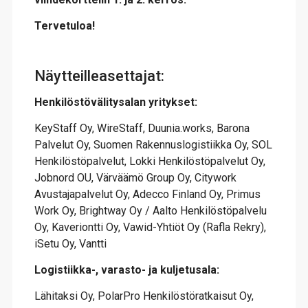
Tervetuloa!
Näytteilleasettajat:
Henkilöstövälitysalan yritykset:
KeyStaff Oy, WireStaff, Duunia.works, Barona
Palvelut Oy, Suomen Rakennuslogistiikka Oy, SOL
Henkilöstöpalvelut, Lokki Henkilöstöpalvelut Oy,
Jobnord OU, Värväämö Group Oy, Citywork
Avustajapalvelut Oy, Adecco Finland Oy, Primus
Work Oy, Brightway Oy / Aalto Henkilöstöpalvelu
Oy, Kaveriontti Oy, Vawid-Yhtiöt Oy (Rafla Rekry),
iSetu Oy, Vantti
Logistiikka-, varasto- ja kuljetusala:
Lähitaksi Oy, PolarPro Henkilöstöratkaisut Oy,