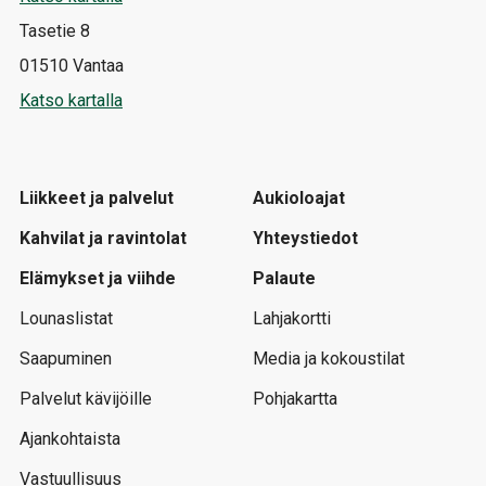
Tasetie 8
01510 Vantaa
Katso kartalla
Liikkeet ja palvelut
Aukioloajat
Kahvilat ja ravintolat
Yhteystiedot
Elämykset ja viihde
Palaute
Lounaslistat
Lahjakortti
Saapuminen
Media ja kokoustilat
Palvelut kävijöille
Pohjakartta
Ajankohtaista
Vastuullisuus