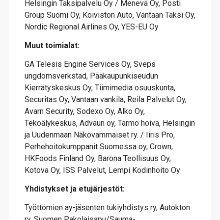
Helsingin Taksipalvelu Oy / Menevä Oy, Posti
Group Suomi Oy, Koiviston Auto, Vantaan Taksi Oy,
Nordic Regional Airlines Oy, YES-EU Oy
Muut toimialat:
GA Telesis Engine Services Oy, Sveps
ungdomsverkstad, Pääkaupunkiseudun
Kierrätyskeskus Oy, Tiimimedia osuuskunta,
Securitas Oy, Vantaan vankila, Reila Palvelut Oy,
Avarn Security, Sodexo Oy, Alko Oy,
Tekoälykeskus, Advaun oy, Tarmo hoiva, Helsingin
ja Uudenmaan Näkövammaiset ry. / Iiris Pro,
Perhehoitokumppanit Suomessa oy, Crown,
HKFoods Finland Oy, Barona Teollisuus Oy,
Kotova Oy, ISS Palvelut, Lempi Kodinhoito Oy
Yhdistykset ja etujärjestöt:
Työttömien ay-jäsenten tukiyhdistys ry, Autokton
ry, Suomen Pakolaisapu/Sauma-