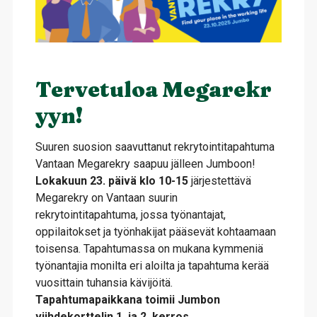
Tervetuloa Megarekr
yyn!
Suuren suosion saavuttanut rekrytointitapahtuma
Vantaan Megarekry saapuu jälleen Jumboon!
Lokakuun 23. päivä klo 10-15
järjestettävä
Megarekry on Vantaan suurin
rekrytointitapahtuma, jossa työnantajat,
oppilaitokset ja työnhakijat pääsevät kohtaamaan
toisensa. Tapahtumassa on mukana kymmeniä
työnantajia monilta eri aloilta ja tapahtuma kerää
vuosittain tuhansia kävijöitä.
Tapahtumapaikkana toimii Jumbon
viihdekorttelin 1. ja 2. kerros.