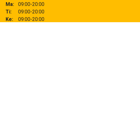
Ma
09:00-20:00
Ti
09:00-20:00
Ke
09:00-20:00
To
09:00-20:00
Pe
09:00-20:00
La
09:00-20:00
Su
11:00-18:00
Lisätiedot
Kerros
1 krs.
Puhelin
044 2490010
Sähköposti
jumbo@tunninkuva.fi
Tunninkuva palvelee kaikkiin kuviin ja kuvatuotteisiin
liittyvissä palveluissa. Meiltä mm.