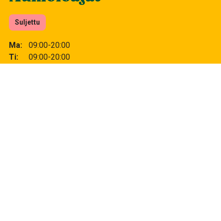
Suljettu
Ma
09:00-20:00
Ti
09:00-20:00
Ke
09:00-20:00
To
09:00-20:00
Pe
09:00-20:00
La
10:00-20:00
Su
11:00-18:00
Lisätiedot
Kerros
0 (market-taso) krs.
Puhelin
050 467 8981
Sähköposti
info@suutarikeskus.com