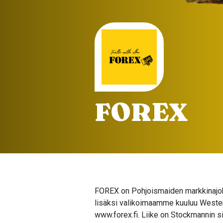
FOREX
FOREX on Pohjoismaiden markkinajoht
lisäksi valikoimaamme kuuluu Western
www.forex.fi. Liike on Stockmannin s