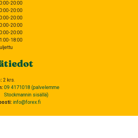
0:00-20:00
0:00-20:00
0:00-20:00
0:00-20:00
0:00-20:00
1:00-18:00
uljettu
ätiedot
s
2 krs.
n
09 4171018 (palvelemme
Stockmannin sisällä)
osti
info@forex.fi