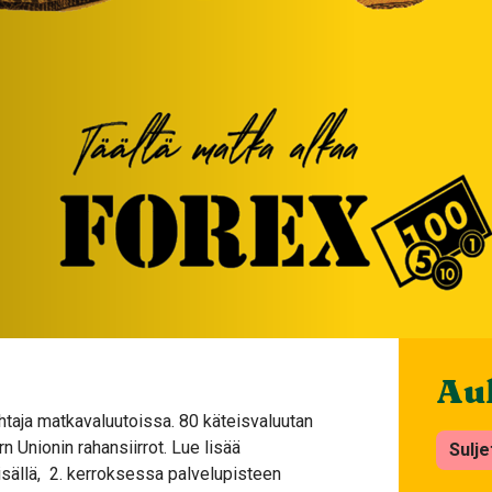
Auk
aja matkavaluutoissa. 80 käteisvaluutan
 Unionin rahansiirrot. Lue lisää
Sulje
isällä, 2. kerroksessa palvelupisteen