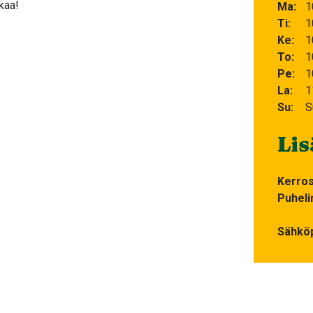
kaa!
Ma
1
Ti
1
Ke
1
To
1
Pe
1
La
1
Su
S
Lis
Kerro
Puheli
Sähköp