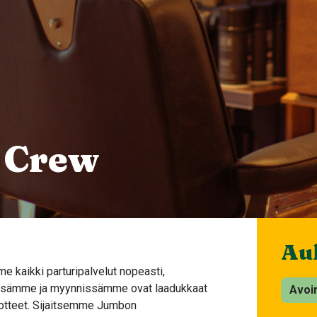
 Crew
Auk
me kaikki parturipalvelut nopeasti,
tössämme ja myynnissämme ovat laadukkaat
Avoi
uotteet. Sijaitsemme Jumbon