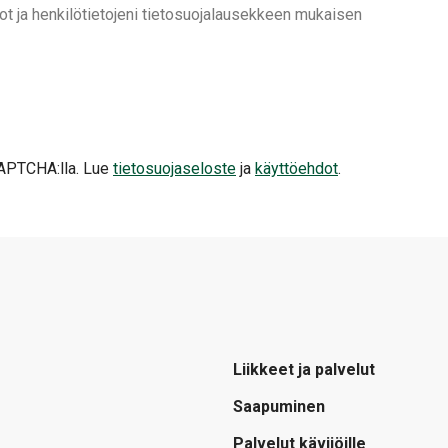
t ja henkilötietojeni tietosuojalausekkeen mukaisen
APTCHA:lla. Lue
tietosuojaseloste
ja
käyttöehdot
.
Liikkeet ja palvelut
Saapuminen
Palvelut kävijöille