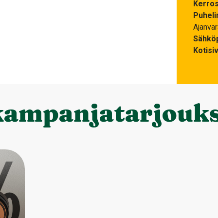
Kerro
Puheli
Ajanva
Sähköp
Kotisi
kampanjatarjouk