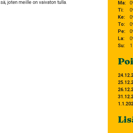
, joten meille on vaivaton tulla.
Ma
0
Ti
0
Ke
0
To
0
Pe
0
La
0
Su
1
Poi
24.12.
25.12.
26.12.
31.12.
1.1.20
Lis