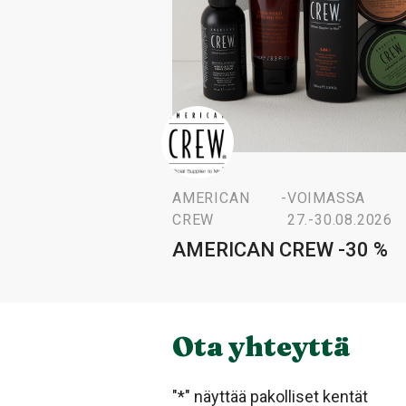
AMERICAN
-
VOIMASSA
CREW
27.-30.08.2026
AMERICAN CREW -30 %
Ota yhteyttä
"
*
" näyttää pakolliset kentät