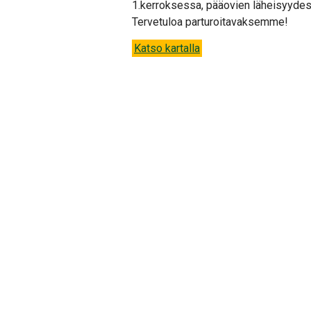
1.kerroksessa, pääovien läheisyydessä
Tervetuloa parturoitavaksemme!
Katso kartalla