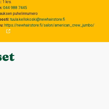
s
1 krs.
n
044 988 7445
rauksen puhelinnumero
osti
tuula.kellokoski@newhairstore.fi
vu
https://newhairstore.fi/salon/american_crew_jumbo/
set