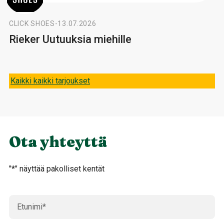
CLICK SHOES
-
13.07.2026
Rieker Uutuuksia miehille
Kaikki kaikki tarjoukset
Ota yhteyttä
"
*
" näyttää pakolliset kentät