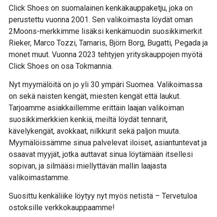
Click Shoes on suomalainen kenkäkauppaketju, joka on
perustettu vuonna 2001. Sen valikoimasta löydät oman
2Moons-merkkimme lisäksi kenkämuodin suosikkimerkit
Rieker, Marco Tozzi, Tamaris, Björn Borg, Bugatti, Pegada ja
monet muut. Vuonna 2023 tehtyjen yrityskauppojen myötä
Click Shoes on osa Tokmannia.
Nyt myymälöitä on jo yli 30 ympäri Suomea. Valikoimassa
on sekä naisten kengät, miesten kengät että laukut.
Tarjoamme asiakkaillemme erittäin laajan valikoiman
suosikkimerkkien kenkiä, meiltä löydät tennarit,
kävelykengät, avokkaat, nilkkurit sekä paljon muuta.
Myymälöissämme sinua palvelevat iloiset, asiantuntevat ja
osaavat myyjät, jotka auttavat sinua löytämään itsellesi
sopivan, ja silmääsi miellyttävän mallin laajasta
valikoimastamme.
Suosittu kenkäliike löytyy nyt myös netistä – Tervetuloa
ostoksille verkkokauppaamme!