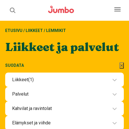
ETUSIVU
/
LIIKKEET
/
LEMMIKIT
Liikkeet ja palvelut
SUODATA
Liikkeet
(1)
Elektroniikka
Palvelut
Kauneus ja terveys
Hotelli
Kahvilat ja ravintolat
Korut ja lahjatavarat
Kauneus ja hyvinvointipalvelut
Iltaravintolat K-18
Koti ja Sisustaminen
Elämykset ja viihde
Muut palvelut
Kahvilat ja välipalabaarit
Lemmikit