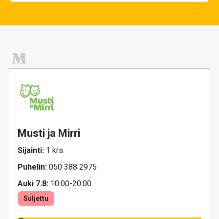
Elämykset ja viihde
Lounas
Muoti ja pukeutuminen
Ravintolat
Tavaratalot ja päivittäistavarat
Vapaa-aika, urheilu ja lelut
M
Musti ja Mirri
Sijainti:
1 krs.
Puhelin:
050 388 2975
Auki 7.8:
10:00-20:00
Suljettu