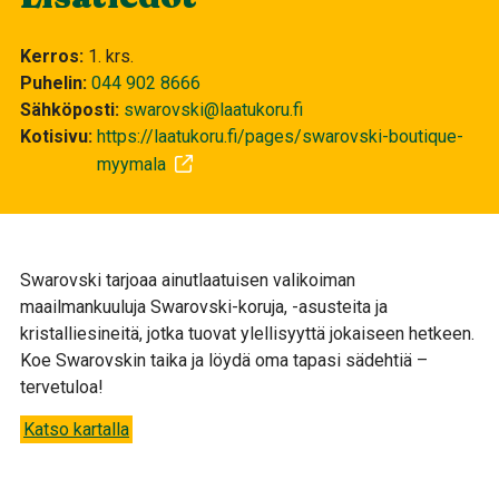
Kerros
1. krs.
Puhelin
044 902 8666
Sähköposti
swarovski@laatukoru.fi
Kotisivu
https://laatukoru.fi/pages/swarovski-boutique-
myymala
Swarovski tarjoaa ainutlaatuisen valikoiman
maailmankuuluja Swarovski-koruja, -asusteita ja
kristalliesineitä, jotka tuovat ylellisyyttä jokaiseen hetkeen.
Koe Swarovskin taika ja löydä oma tapasi sädehtiä –
tervetuloa!
Katso kartalla