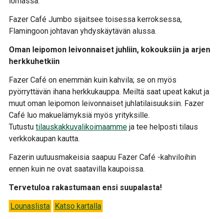
lomassa.
Fazer Café Jumbo sijaitsee toisessa kerroksessa,
Flamingoon johtavan yhdyskäytävän alussa.
Oman leipomon leivonnaiset juhliin, kokouksiin ja arjen
herkkuhetkiin
Fazer Café on enemmän kuin kahvila; se on myös
pyörryttävän ihana herkkukauppa. Meiltä saat upeat kakut ja
muut oman leipomon leivonnaiset juhlatilaisuuksiin. Fazer
Café luo makuelämyksiä myös yrityksille.
Tutustu
tilauskakkuvalikoimaamme
ja tee helposti tilaus
verkkokaupan kautta.
Fazerin uutuusmakeisia saapuu Fazer Café -kahviloihin
ennen kuin ne ovat saatavilla kaupoissa.
Tervetuloa rakastumaan ensi suupalasta!
Lounaslista
Katso kartalla