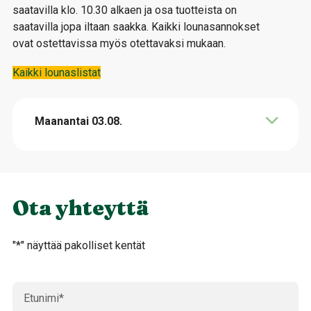
saatavilla klo. 10.30 alkaen ja osa tuotteista on
saatavilla jopa iltaan saakka. Kaikki lounasannokset
ovat ostettavissa myös otettavaksi mukaan.
Kaikki lounaslistat
Maanantai 03.08.
Salaattibaari 14 €
Uuniperuna 14 €
Yrttinen Tomaattikeitto 11.90 €
Feta-pinaattipiirakka 8.70 €
Kokoa mieluisesi salaatti monipuolisesta
Uuniperuna skagen-, lohi-, spicy tuna-, feta-
Herkullinen, täyteläinen tomaattikeitto, joka
Feta-pinaattipiirakka ja vihreä salaatti.
salaattibaaristamme tai valitse kolmesta
tai punjuurifalafel-hernehummus täytteellä ja
on maustettu oreganolla ja basilikalla. Päälle
valmiista annoksesta.
vihreä salaatti.
tulee valkosipuli-crème fraiche ja paahdeut
Ota yhteyttä
kurpitsansiemenet.
"
*
" näyttää pakolliset kentät