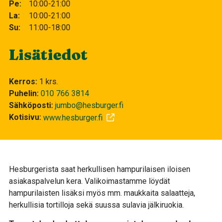
Pe
10:00-21:00
La
10:00-21:00
Su
11:00-18:00
Lisätiedot
Kerros
1 krs.
Puhelin
010 766 3814
Sähköposti
jumbo@hesburger.fi
Kotisivu
www.hesburger.fi
Hesburgerista saat herkullisen hampurilaisen iloisen
asiakaspalvelun kera. Valikoimastamme löydät
hampurilaisten lisäksi myös mm. maukkaita salaatteja,
herkullisia tortilloja sekä suussa sulavia jälkiruokia.