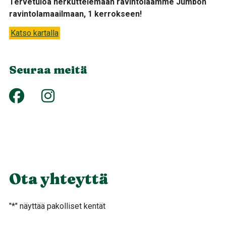
Tervetuloa herkuttelemaan ravintolaamme Jumbon
ravintolamaailmaan, 1 kerrokseen!
Katso kartalla
Seuraa meitä
Ota yhteyttä
"
*
" näyttää pakolliset kentät