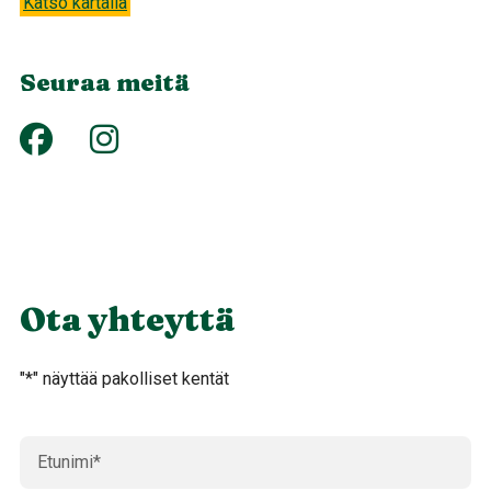
Katso kartalla
Seuraa meitä
Ota yhteyttä
"
*
" näyttää pakolliset kentät