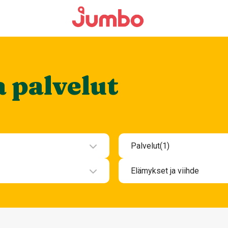
a palvelut
Palvelut
(1)
Hotelli
Elämykset ja viihde
Kauneus ja hyvinvoint
Elämykset ja viihde
Muut palvelut