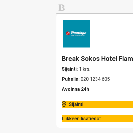
Lemmikit
B
Ravintolat
Muoti ja pukeutuminen
Tavaratalot ja päivittäistava
Vapaa-aika, urheilu ja lelut
Break Sokos Hotel Flam
Sijainti:
1 krs.
Puhelin:
020 1234 605
Avoinna 24h
Sijainti
Liikkeen lisätiedot