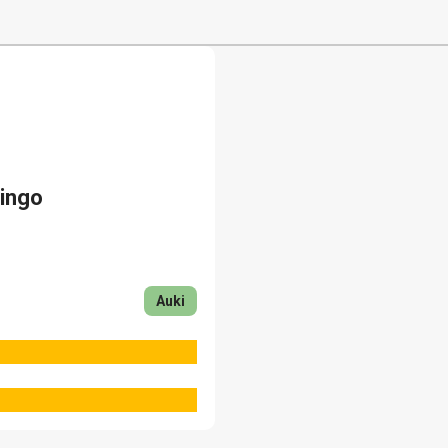
rat
ingo
Auki