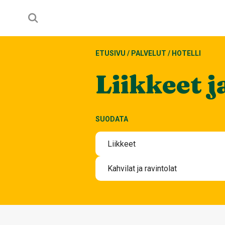
ETUSIVU
/
PALVELUT
/
HOTELLI
Liikkeet j
SUODATA
Liikkeet
Elektroniikka
Kahvilat ja ravintolat
Kauneus ja terveys
Iltaravintolat K-18
Korut ja lahjatavarat
Kahvilat ja välipalabaarit
Koti ja Sisustaminen
Lounas