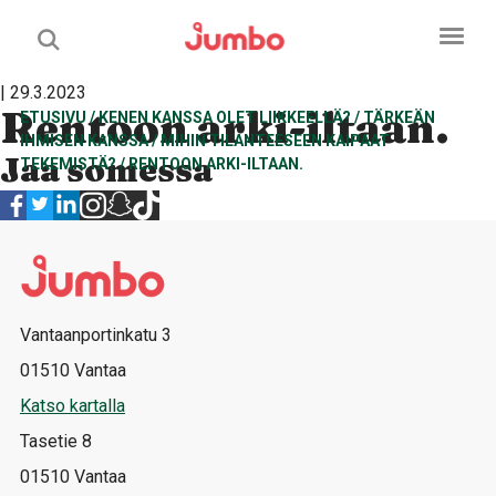
| 29.3.2023
Rentoon arki-iltaan.
ETUSIVU
/
KENEN KANSSA OLET LIIKKEELLÄ?
/
TÄRKEÄN
IHMISEN KANSSA
/
MIHIN TILANTEESEEN KAIPAAT
Jaa somessa
TEKEMISTÄ?
/
RENTOON ARKI-ILTAAN.
Vantaanportinkatu 3
01510 Vantaa
Katso kartalla
Tasetie 8
01510 Vantaa