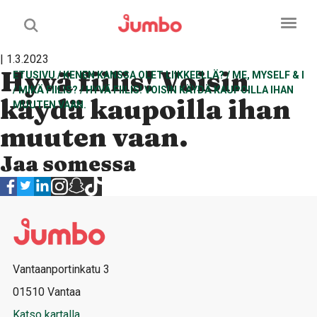
| 1.3.2023
Hyvä fiilis! Voisin
ETUSIVU
/
KENEN KANSSA OLET LIIKKEELLÄ?
/
ME, MYSELF & I
/
MIKÄ FIILIS?
/
HYVÄ FIILIS! VOISIN KÄYDÄ KAUPOILLA IHAN
käydä kaupoilla ihan
MUUTEN VAAN.
muuten vaan.
Jaa somessa
Vantaanportinkatu 3
01510 Vantaa
Katso kartalla