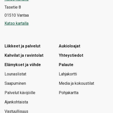
Tasetie 8
01510 Vantaa
Katso kartalla
Liikkeet ja palvelut
Aukioloajat
Kahvilat ja ravintolat
Yhteystiedot
Elämykset ja viihde
Palaute
Lounaslistat
Lahjakortti
Saapuminen
Media ja kokoustilat
Palvelut kävijöille
Pohjakartta
Ajankohtaista
Vastuullisuus