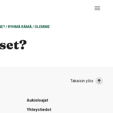
NE?
/
RYHMÄ RÄMÄ
/
OLEMME
iset?
Takaisin ylös
Aukioloajat
Yhteystiedot