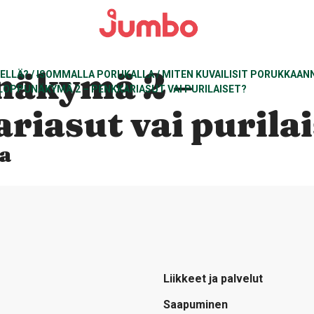
näkymä 2 –
EELLÄ?
/
ISOMMALLA PORUKALLA
/
MITEN KUVAILISIT PORUKKAAN
LOPPUNÄKYMÄ 2 – PENKKARIASUT VAI PURILAISET?
riasut vai purila
a
Liikkeet ja palvelut
Saapuminen