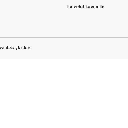
Palvelut kävijöille
västekäytänteet