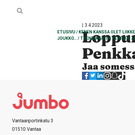
| 3.4.2023
Loppu
ETUSIVU
/
KENEN KANSSA OLET LIIKK
JOUKKO…
/
TRENDIKKÄITÄ TEINEJÄ!
/
Penkka
Jaa somess
Vantaanportinkatu 3
01510 Vantaa