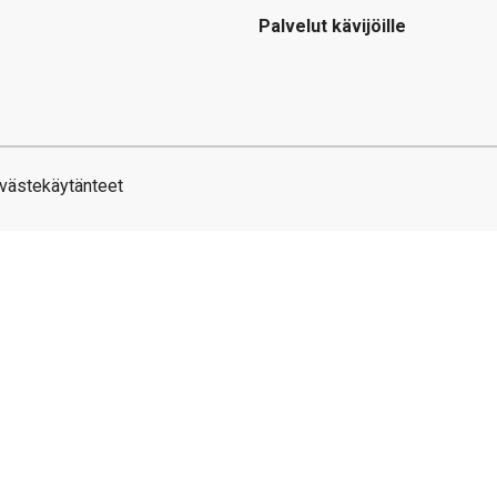
Palvelut kävijöille
västekäytänteet