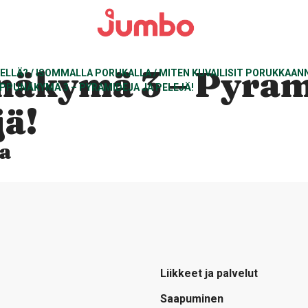
äkymä 3 – Pyram
EELLÄ?
/
ISOMMALLA PORUKALLA
/
MITEN KUVAILISIT PORUKKAAN
PPUNÄKYMÄ 3 – PYRAMIDEJA JA PELEJÄ!
jä!
a
Liikkeet ja palvelut
Saapuminen