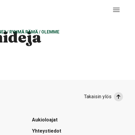
ideja
NE?
/
RYHMÄ RÄMÄ
/
OLEMME
Takaisin ylös
Aukioloajat
Yhteystiedot