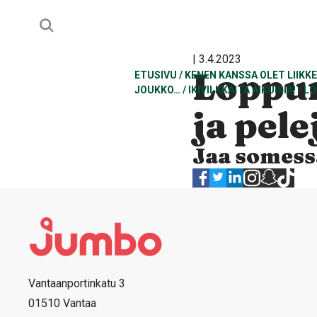
| 3.4.2023
Loppun
ETUSIVU
/
KENEN KANSSA OLET LIIKK
JOUKKO…
/
IKIVILKKAITA AIKUISIA!
/
LO
ja pele
Jaa somess
Vantaanportinkatu 3
01510 Vantaa