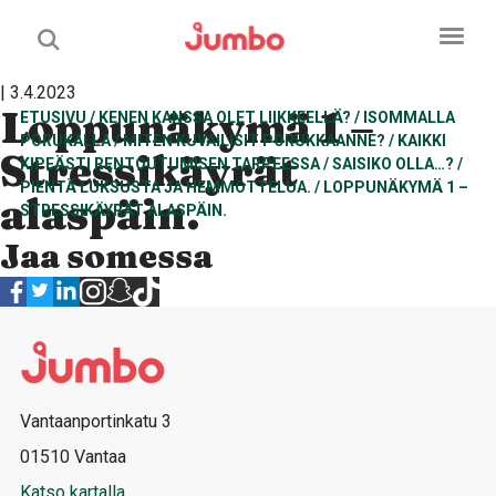
| 3.4.2023
Loppunäkymä 1 –
ETUSIVU
/
KENEN KANSSA OLET LIIKKEELLÄ?
/
ISOMMALLA
PORUKALLA
/
MITEN KUVAILISIT PORUKKAANNE?
/
KAIKKI
Stressikäyrät
KIPEÄSTI RENTOUTUMISEN TARPEESSA
/
SAISIKO OLLA…?
/
PIENTÄ LUKSUSTA JA HEMMOTTELUA.
/
LOPPUNÄKYMÄ 1 –
alaspäin.
STRESSIKÄYRÄT ALASPÄIN.
Jaa somessa
Vantaanportinkatu 3
01510 Vantaa
Katso kartalla