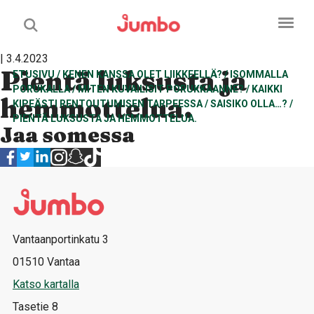
| 3.4.2023
Pientä luksusta ja
ETUSIVU
/
KENEN KANSSA OLET LIIKKEELLÄ?
/
ISOMMALLA
PORUKALLA
/
MITEN KUVAILISIT PORUKKAANNE?
/
KAIKKI
hemmottelua.
KIPEÄSTI RENTOUTUMISEN TARPEESSA
/
SAISIKO OLLA…?
/
PIENTÄ LUKSUSTA JA HEMMOTTELUA.
Jaa somessa
Vantaanportinkatu 3
01510 Vantaa
Katso kartalla
Tasetie 8