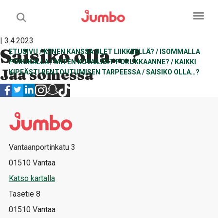
| 3.4.2023
Saisiko olla…?
ETUSIVU
/
KENEN KANSSA OLET LIIKKEELLÄ?
/
ISOMMALLA
PORUKALLA
/
MITEN KUVAILISIT PORUKKAANNE?
/
KAIKKI
Jaa somessa
KIPEÄSTI RENTOUTUMISEN TARPEESSA
/
SAISIKO OLLA…?
Vantaanportinkatu 3
01510 Vantaa
Katso kartalla
Tasetie 8
01510 Vantaa