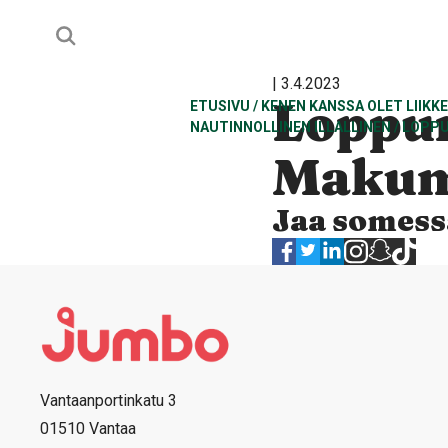
| 3.4.2023
Loppu
ETUSIVU
/
KENEN KANSSA OLET LIIKK
NAUTINNOLLINEN ILLALLINEN
/
LOPPU
Makum
Jaa somess
Vantaanportinkatu 3
01510 Vantaa