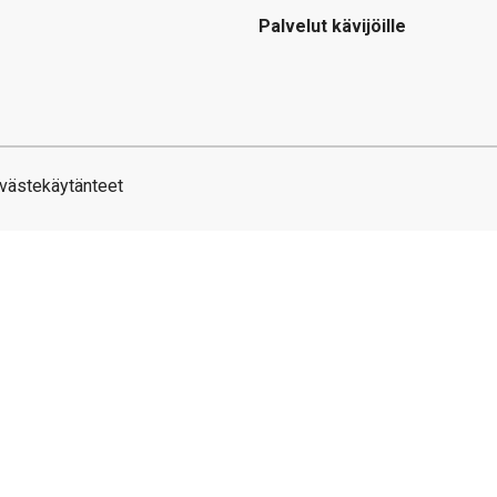
Palvelut kävijöille
västekäytänteet