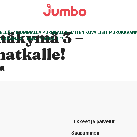
näkymä 3 –
EELLÄ?
/
ISOMMALLA PORUKALLA
/
MITEN KUVAILISIT PORUKKAAN
NÄKYMÄ 3 – MAKUMATKALLE!
atkalle!
a
Liikkeet ja palvelut
Saapuminen