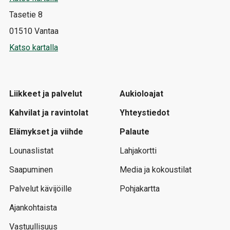
Tasetie 8
01510 Vantaa
Katso kartalla
Liikkeet ja palvelut
Aukioloajat
Kahvilat ja ravintolat
Yhteystiedot
Elämykset ja viihde
Palaute
Lounaslistat
Lahjakortti
Saapuminen
Media ja kokoustilat
Palvelut kävijöille
Pohjakartta
Ajankohtaista
Vastuullisuus