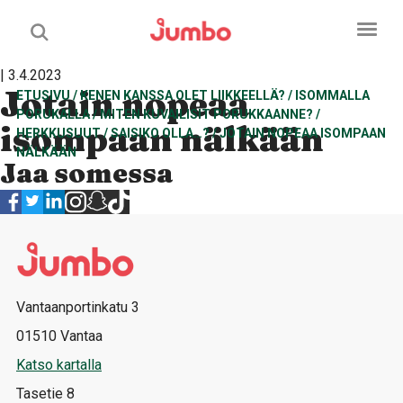
| 3.4.2023
Jotain nopeaa
ETUSIVU
/
KENEN KANSSA OLET LIIKKEELLÄ?
/
ISOMMALLA
PORUKALLA
/
MITEN KUVAILISIT PORUKKAANNE?
/
isompaan nälkään
HERKKUSUUT
/
SAISIKO OLLA…?
/
JOTAIN NOPEAA ISOMPAAN
NÄLKÄÄN
Jaa somessa
Vantaanportinkatu 3
01510 Vantaa
Katso kartalla
Tasetie 8