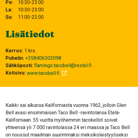
Pe
10:30-23:00
La
10:30-23:00
Su
11:00-22:00
Lisätiedot
Kerros
1 krs.
Puhelin
+358406302098
Sähköposti
flamingo.tacobell@restel.fi
Kotisivu
www.tacobell.fi
Kaikki sai alkunsa Kaliforniasta vuonna 1962, jolloin Glen
Bell avasi ensimmäisen Taco Bell -ravintolansa Etelä-
Kaliforniaan. 55 vuotta myöhemmin tacokellot soivat
yhteensä yli 7 000 ravintolassa 24 eri maassa ja Taco Bell
on noussut maailman suurimmaksi meksikolaistyyliseksi