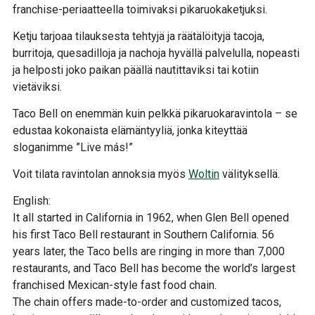
franchise-periaatteella toimivaksi pikaruokaketjuksi.
Ketju tarjoaa tilauksesta tehtyjä ja räätälöityjä tacoja,
burritoja, quesadilloja ja nachoja hyvällä palvelulla, nopeasti
ja helposti joko paikan päällä nautittaviksi tai kotiin
vietäviksi.
Taco Bell on enemmän kuin pelkkä pikaruokaravintola – se
edustaa kokonaista elämäntyyliä, jonka kiteyttää
sloganimme ”Live más!”
Voit tilata ravintolan annoksia myös
Woltin
välityksellä.
English:
It all started in California in 1962, when Glen Bell opened
his first Taco Bell restaurant in Southern California.
56
years later, the Taco bells are ringing in more than 7,000
restaurants, and Taco Bell has become the world’s largest
franchised Mexican-style fast food chain.
The chain offers made-to-order and customized tacos,