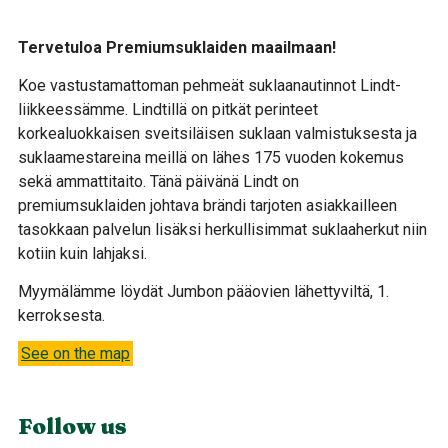
Tervetuloa Premiumsuklaiden maailmaan!
Koe vastustamattoman pehmeät suklaanautinnot Lindt-
liikkeessämme. Lindtillä on pitkät perinteet
korkealuokkaisen sveitsiläisen suklaan valmistuksesta ja
suklaamestareina meillä on lähes 175 vuoden kokemus
sekä ammattitaito. Tänä päivänä Lindt on
premiumsuklaiden johtava brändi tarjoten asiakkailleen
tasokkaan palvelun lisäksi herkullisimmat suklaaherkut niin
kotiin kuin lahjaksi.
Myymälämme löydät Jumbon pääovien lähettyviltä, 1.
kerroksesta.
See on the map
Follow us